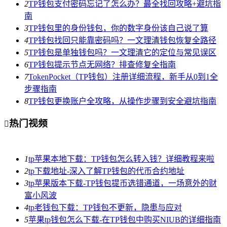
2
TP钱包支付密码忘记了怎么办？最全找回攻略+避坑指
南
3
TP钱包里的身份钱包，你的数字身份该自己说了算
4
TP钱包找回只能靠密码吗？一文理清钱包恢复全路径
5
TP钱包是单独钱包吗？一文理清它的定位与常见误区
6
TP钱包提示节点无网络？排查修复全指南
7
TokenPocket（TP钱包）注册详细流程，新手从0到1全
步骤指南
8
TP钱包更换账户全攻略，从操作步骤到安全避坑指南
热门视频

1
tp苹果本地下载：TP钱包怎么转入钱？详细教程来啦
2
tp下载地址-深入了解TP钱包的代币合约地址
3
tp苹果版本下载-TP钱包提币选错通道，一场意外的财
富小风波
4
tp老钱包下载：TP钱包不更新，隐患与应对
5
苹果tp钱包怎么下载-在TP钱包中购买NIUB的详细指南