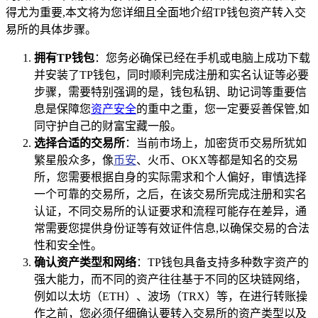
得尤为重要,本文将为您详细且全面地介绍TP钱包资产转入交
易所的具体步骤。
拥有TP钱包
：您务必确保已经在手机或电脑上成功下载
并安装了TP钱包，同时顺利完成注册和实名认证等必要
步骤，需要特别强调的是，钱包私钥、助记词等重要信
息是保障您
资产安全
的重中之重，您一定要妥善保管,如
同守护自己的财富宝藏一般。
选择合适的交易所
：当前市场上，加密货币交易所犹如
繁星般众多，像
币安
、火币、OKX等都是知名的交易
所，您需要根据自身的实际需求和个人偏好，审慎选择
一个可靠的交易所，之后，在该交易所完成注册和实名
认证，不同交易所的认证要求和流程可能存在差异，通
常需要您提供身份证等有效证件信息,以确保交易的合法
性和安全性。
确认资产类型和网络
：TP钱包具备支持多种数字资产的
强大能力，而不同的资产往往基于不同的区块链网络，
例如以太坊（ETH）、波场（TRX）等，在进行转账操
作之前，您必须仔细确认要转入交易所的资产类型以及