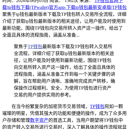
时间：2026年06月03日
阅读：
1362
次
来源：
TP钱包官网下
载|tp钱包下载(TPwallet)官方app-下载tp钱包最新安卓版|TP钱包
聚焦于tp钱包最新版本下载及TP钱包转入交易所全流程，详细
介绍了获取tp钱包最新版本的相关途径，让用户能及时使用到
最新功能，围绕TP钱包向交易所转入资产这一操作，给出了
全面且具体的流程指南，涵盖从准备...
聚焦于
TP钱包
最新版本下载及TP钱包转入交易所
全流程，详细介绍了获取tp钱包最新版本的相关途
径，让用户能及时使用到最新功能，围绕TP钱包
向交易所转入资产这一操作，给出了全面且具体的
流程指南，涵盖从准备工作到每一个关键步骤的讲
解，旨在帮助用户清晰、准确地完成资产转移，确
保操作过程顺利、安全，为使用TP钱包进行资产
交易的用户提供实用的参考。
在当今纷繁复杂的加密货币交易领域，
TP钱包
宛如一颗
璀璨的明星，凭借其强大的功能和便捷的操作，成为了众多用
户存储和管理
数字资产
的首选工具，当用户期望将TP钱包中
的资产转入交易所进行交易时，深入了解具体的操作流程就显