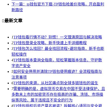
下一篇：tp钱包官方下载-TP钱包抢差价攻略，开启盈利
新路径
最新文章

1
TP钱包看行情不动？别慌！一文理清原因与解决攻略
2
TP钱包登录全攻略，新手快速上手详细教程
3
TP钱包怎么找回？最全找回流程+避坑指南，新手也能
轻松操作
4
TP钱包版本查询全指南，轻松掌握版本信息，守护数
字资产安全
5
如何安全停用并清除TP钱包使用痕迹？全流程指南与
注意事项
6
TP钱包的来源，从社区痛点到全球多链钱包的诞生
7
需要明确的是，虚拟货币交易在中国不受法律保护，且
多数未上市的加密货币存在极高的诈骗、洗钱、市场操
纵等风险，属于违规且不安全的行为
8
TP钱包授权后资产莫名被盗？拆解核心诱因与安全避