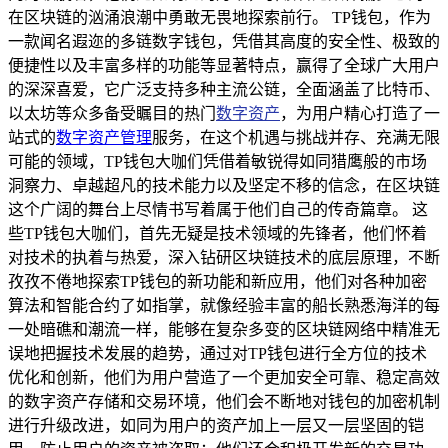
在区块链的汹涌浪潮中勇敢无畏地探索前行。 TP钱包，作为
一款闻名遐迩的多链数字钱包，凭借其高度的安全性、极致的
便捷性以及丰富多样的功能等显著特点，赢得了全球广大用户
的深深喜爱，它广泛支持多种主流公链，全面涵盖了比特币、
以太坊等众多备受瞩目的热门
数字资产
，为用户精心打造了一
站式的
数字资产管理
服务，在这个机遇与挑战并存、充满无限
可能的领域，TP钱包大咖们凭借着敏锐得如同猎鹰般的市场
洞察力、卓越超凡的技术能力以及坚定不移的信念，在区块链
这个广阔的舞台上尽情书写着属于他们自己的传奇篇章。 这
些TP钱包大咖们，首先无疑是技术领域的先锋者，他们怀着
对技术的执着与热爱，深入钻研区块链技术的底层原理，不断
孜孜不倦地探索TP钱包的新功能和新应用，他们对各种加密
算法和智能合约了如指掌，就像经验丰富的船长熟悉海洋的每
一处暗礁和潮流一样，能够在复杂多变的区块链网络中精准无
误地把握技术发展的趋势，通过对TP钱包进行全方位的技术
优化和创新，他们为用户营造了一个更加安全可靠、稳定高效
的数字资产存储和交易环境，他们会不断地对钱包的加密机制
进行升级改进，如同为用户的资产加上一层又一层坚固的铠