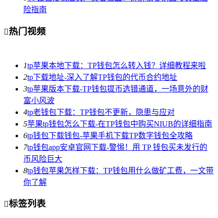
险指南
热门视频

1
tp苹果本地下载：TP钱包怎么转入钱？详细教程来啦
2
tp下载地址-深入了解TP钱包的代币合约地址
3
tp苹果版本下载-TP钱包提币选错通道，一场意外的财
富小风波
4
tp老钱包下载：TP钱包不更新，隐患与应对
5
苹果tp钱包怎么下载-在TP钱包中购买NIUB的详细指南
6
tp钱包下载钱包-苹果手机下载TP数字钱包全攻略
7
tp钱包app安卓官网下载-警惕！用 TP 钱包买未发行的
币风险巨大
8
tp钱包苹果怎样下载：TP钱包用什么做矿工费，一文带
你了解
标签列表
