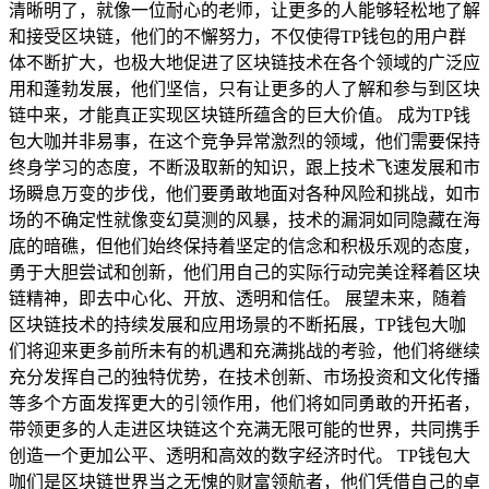
清晰明了，就像一位耐心的老师，让更多的人能够轻松地了解
和接受区块链，他们的不懈努力，不仅使得TP钱包的用户群
体不断扩大，也极大地促进了区块链技术在各个领域的广泛应
用和蓬勃发展，他们坚信，只有让更多的人了解和参与到区块
链中来，才能真正实现区块链所蕴含的巨大价值。 成为TP钱
包大咖并非易事，在这个竞争异常激烈的领域，他们需要保持
终身学习的态度，不断汲取新的知识，跟上技术飞速发展和市
场瞬息万变的步伐，他们要勇敢地面对各种风险和挑战，如市
场的不确定性就像变幻莫测的风暴，技术的漏洞如同隐藏在海
底的暗礁，但他们始终保持着坚定的信念和积极乐观的态度，
勇于大胆尝试和创新，他们用自己的实际行动完美诠释着区块
链精神，即去中心化、开放、透明和信任。 展望未来，随着
区块链技术的持续发展和应用场景的不断拓展，TP钱包大咖
们将迎来更多前所未有的机遇和充满挑战的考验，他们将继续
充分发挥自己的独特优势，在技术创新、市场投资和文化传播
等多个方面发挥更大的引领作用，他们将如同勇敢的开拓者，
带领更多的人走进区块链这个充满无限可能的世界，共同携手
创造一个更加公平、透明和高效的数字经济时代。 TP钱包大
咖们是区块链世界当之无愧的财富领航者，他们凭借自己的卓