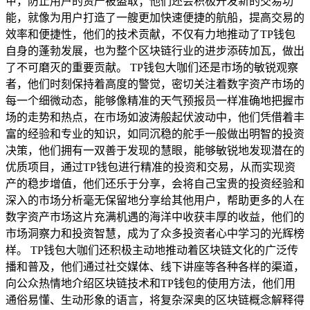
甲，防止用户的资产被盗取；他们还会积极开发新的交易功
能，就像为用户打造了一艘更加快速便捷的航船，提高交易的
效率和便捷性，他们的技术贡献，不仅有力地推动了TP钱包
自身的蓬勃发展，也为整个区块链行业的进步添砖加瓦，做出
了不可磨灭的重要贡献。 TP钱包大咖们还是市场的敏锐观察
者，他们时刻保持着高度的警觉，密切关注着数字资产市场的
每一个细微动态，能够像精准的天气预报员一样准确地把握市
场的走势和热点，在市场如波涛般起伏波动中，他们凭借着丰
富的经验和专业的知识，如同沉稳的舵手一般做出明智的投资
决策，他们拥有一双善于发现的慧眼，能够敏锐地发现潜在的
优质项目，通过TP钱包进行精准的投资和交易，从而实现资
产的稳步增值，他们还乐于分享，会将自己宝贵的投资经验和
深入的市场分析毫无保留地分享给其他用户，帮助更多的人在
数字资产市场这片充满机遇的海洋中收获丰厚的收益，他们的
市场洞察力和投资智慧，成为了众多投资者心中学习的光辉榜
样。 TP钱包大咖们还积极主动地推动着区块链文化的广泛传
播和普及，他们通过社交媒体、线下讲座等各种各样的渠道，
向公众热情地介绍区块链技术和TP钱包的使用方法，他们用
通俗易懂、生动形象的语言，将复杂深奥的区块链概念解释得