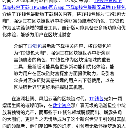
时间：2026年06月03日
阅读：
1379
次
来源：
TP钱包官网下
载|tp钱包下载(TPwallet)官方app-下载tp钱包最新安卓版|TP钱包
介绍了TP钱包最新版下载相关内容，将TP钱包称为“TP钱包大
咖”，强调其在区块链世界中扮演财富领航者的角色，TP钱包
作为区块链领域的重要工具，最新版可能具备更多新功能和优
化体验，能够为用户在区块链财富...
介绍了
TP钱包
最新版下载相关内容，将TP钱包称
为“TP钱包大咖”，强调其在区块链世界中扮演财
富领航者的角色，TP钱包作为区块链领域的重要
工具，最新版可能具备更多新功能和优化体验，能
够为用户在区块链财富探索方面提供助力，吸引着
众多对区块链财富感兴趣的用户去下载使用，以在
区块链世界里更好地把握财富机遇。
在波澜壮阔、风起云涌的区块链时代，
TP钱包
宛如一颗
熠熠生辉的璀璨明珠，在
数字资产
那广袤无垠的浩瀚星空中绽
放着独特的光芒，而那些于TP钱包领域脱颖而出、崭露头角
的大咖们，更是当之无愧地成为了这个新兴世界里引领财富航
向的领航者，他们宛如明亮的灯塔，引领着无数怀揣梦想的人