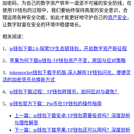
加密码，为自己的数字资产筑牢一道坚不可摧的安全防线，在
使用TP钱包的过程中，我们要始终保持高度的安全意识，合
理运用各种安全功能，如此才能更好地守护自己的
资产安全
，
让数字财富在安全的环境中稳健增长。
相关阅读：
1、
tp钱包下载2.6-探索TP生态链钱包，开启数字资产新征程
2、
苹果为何下载tp钱包-TP钱包资产不变，原因与应对策略
3、
tokenpocket钱包下载手机版-深入解析TP钱包闪兑，便捷灵
活的加密货币兑换新方式
4、
tp钱包下载过程：TP钱包转错币，如何应对与避免？
5、
tp钱包官方下载：Pig币在TP钱包的操作指南
上一篇：tp钱包下载安卓-TP钱包需要投资吗？深度剖析
与理性解答
下一篇：tp钱包下载苹果-TP钱包还可以用吗？深度剖析