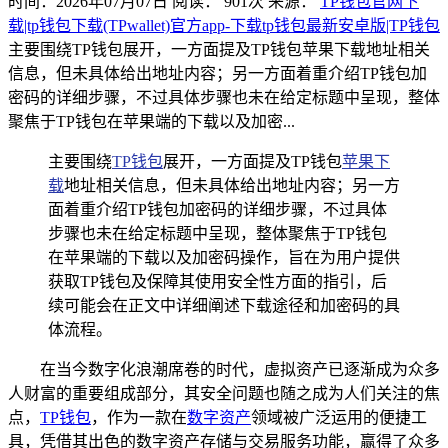
时间：2026年07月07日
阅读：
901
次
来源：
TP钱包官网下
载|tp钱包下载(TPwallet)官方app-下载tp钱包最新安卓版|TP钱包
主要围绕TP钱包展开，一方面提及TP钱包苹果下载地址相关
信息，但未具体给出地址内容；另一方面着重介绍TP钱包加
密码的详细步骤，不过具体步骤也未在给定标题中呈现，整体
聚焦于TP钱包在苹果端的下载以及加密...
主要围绕
TP钱包
展开，一方面提及TP钱包
苹果下
载
地址相关信息，但未具体给出地址内容；另一方
面着重介绍TP钱包加密码的详细步骤，不过具体
步骤也未在给定标题中呈现，整体聚焦于TP钱包
在苹果端的下载以及加密码操作，旨在为用户提供
获取TP钱包及保障其使用安全性方面的指引，后
续可能会在正文中详细阐述下载途径和加密码的具
体流程。
在当今数字化浪潮席卷的时代，虚拟资产已逐渐成为众多
人财富的重要组成部分，其安全问题也随之成为人们关注的焦
点，
TP钱包
，作为一款在
数字资产
领域被广泛运用的便捷工
具，凭借其出色的数字资产存储与交易服务功能，赢得了众多