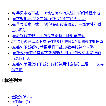
1
tp苹果本地下载：TP钱包怎么转入钱？详细教程来啦
2
tp下载地址-深入了解TP钱包的代币合约地址
3
tp苹果版本下载-TP钱包提币选错通道，一场意外的财
富小风波
4
tp老钱包下载：TP钱包不更新，隐患与应对
5
苹果tp钱包怎么下载-在TP钱包中购买NIUB的详细指南
6
tp钱包下载钱包-苹果手机下载TP数字钱包全攻略
7
tp钱包app安卓官网下载-警惕！用 TP 钱包买未发行的
币风险巨大
8
tp钱包苹果怎样下载：TP钱包用什么做矿工费，一文带
你了解
标签列表

金融诈骗
(3)
imToken
(3)