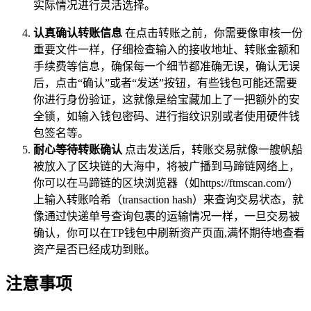
实际情况进行灵活选择。
认真确认转账信息
在点击转账之前，你需要像审核一份
重要文件一样，仔细检查输入的接收地址、转账金额和
手续费等信息，确保每一个细节都准确无误，确认无误
后，点击“确认”或者“发送”按钮，有些钱包可能还需要
你进行身份验证，这就像是给宝藏加上了一把额外的安
全锁，如输入钱包密码、进行指纹识别或者使用硬件钱
包签名等。
耐心等待转账确认
点击发送后，转账交易就像一艘帆船
被放入了区块链的大海中，将被广播到马蹄链网络上，
你可以在马蹄链的区块浏览器（如https://ftmscan.com/）
上输入转账哈希（transaction hash）来查询交易状态，就
像通过快递单号查询包裹的运输情况一样，一旦交易被
确认，你可以在TP钱包中刷新资产页面,满怀期待地查看
资产是否已经成功到账。
注意事项