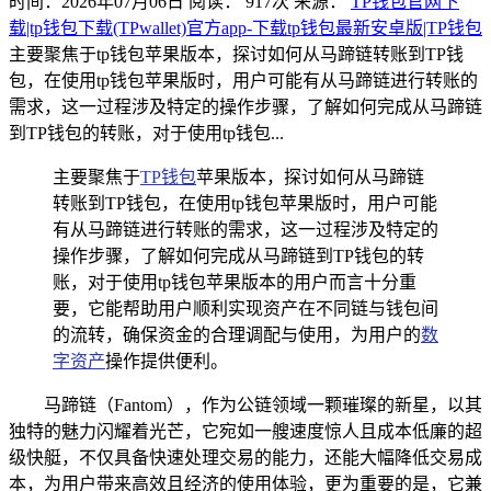
时间：2026年07月06日
阅读：
917
次
来源：
TP钱包官网下
载|tp钱包下载(TPwallet)官方app-下载tp钱包最新安卓版|TP钱包
主要聚焦于tp钱包苹果版本，探讨如何从马蹄链转账到TP钱
包，在使用tp钱包苹果版时，用户可能有从马蹄链进行转账的
需求，这一过程涉及特定的操作步骤，了解如何完成从马蹄链
到TP钱包的转账，对于使用tp钱包...
主要聚焦于
TP钱包
苹果版本，探讨如何从马蹄链
转账到TP钱包，在使用tp钱包苹果版时，用户可能
有从马蹄链进行转账的需求，这一过程涉及特定的
操作步骤，了解如何完成从马蹄链到TP钱包的转
账，对于使用tp钱包苹果版本的用户而言十分重
要，它能帮助用户顺利实现资产在不同链与钱包间
的流转，确保资金的合理调配与使用，为用户的
数
字资产
操作提供便利。
马蹄链（Fantom），作为公链领域一颗璀璨的新星，以其
独特的魅力闪耀着光芒，它宛如一艘速度惊人且成本低廉的超
级快艇，不仅具备快速处理交易的能力，还能大幅降低交易成
本，为用户带来高效且经济的使用体验，更为重要的是，它兼