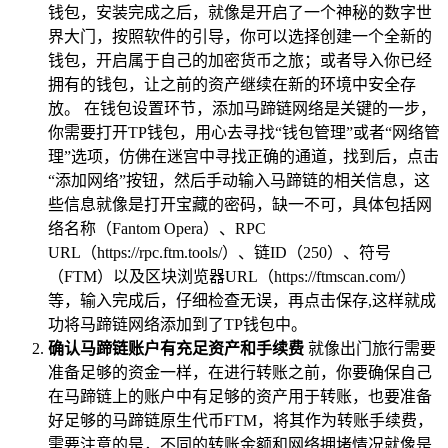
钱包，安装完成之后，就像是开启了一个神秘的数字世
界大门，按照软件的引导，你可以选择创建一个全新的
钱包，开启属于自己的加密货币之旅；或者导入你已经
拥有的钱包，让之前的资产继续在新的环境中安全存
放。 在钱包设置环节，添加马蹄链网络是关键的一步，
你需要打开TP钱包，用心去寻找“钱包管理”或者“网络管
理”选项，仿佛在迷宫中寻找正确的通道，找到后，点击
“添加网络”按钮，然后手动输入马蹄链的相关信息，这
些信息就像是打开宝藏的密码，缺一不可，具体包括网
络名称（Fantom Opera）、RPC
URL（https://rpc.ftm.tools/）、链ID（250）、符号
（FTM）以及区块浏览器URL（https://ftmscan.com/）
等，输入完成后，仔细检查无误，再点击保存,这样就成
功将马蹄链网络添加到了TP钱包中。
确认马蹄链账户有充足资产和手续费
就像出门旅行需要
准备足够的资金一样，在进行转账之前，你要确保自己
在马蹄链上的账户中有足够的资产用于转账，也要准备
好足够的马蹄链原生代币FTM，将其作为转账手续费，
需要注意的是，不同的转账金额和网络拥堵情况就像是