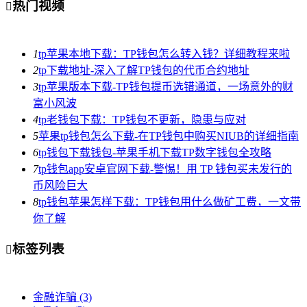
热门视频

1
tp苹果本地下载：TP钱包怎么转入钱？详细教程来啦
2
tp下载地址-深入了解TP钱包的代币合约地址
3
tp苹果版本下载-TP钱包提币选错通道，一场意外的财
富小风波
4
tp老钱包下载：TP钱包不更新，隐患与应对
5
苹果tp钱包怎么下载-在TP钱包中购买NIUB的详细指南
6
tp钱包下载钱包-苹果手机下载TP数字钱包全攻略
7
tp钱包app安卓官网下载-警惕！用 TP 钱包买未发行的
币风险巨大
8
tp钱包苹果怎样下载：TP钱包用什么做矿工费，一文带
你了解
标签列表

金融诈骗
(3)