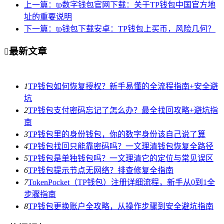
上一篇：tp数字钱包官网下载：关于TP钱包中国官方地
址的重要说明
下一篇：tp钱包下载安卓：TP钱包上买币，风险几何？
最新文章

1
TP钱包如何恢复授权？新手易懂的全流程指南+安全避
坑
2
TP钱包支付密码忘记了怎么办？最全找回攻略+避坑指
南
3
TP钱包里的身份钱包，你的数字身份该自己说了算
4
TP钱包找回只能靠密码吗？一文理清钱包恢复全路径
5
TP钱包是单独钱包吗？一文理清它的定位与常见误区
6
TP钱包提示节点无网络？排查修复全指南
7
TokenPocket（TP钱包）注册详细流程，新手从0到1全
步骤指南
8
TP钱包更换账户全攻略，从操作步骤到安全避坑指南