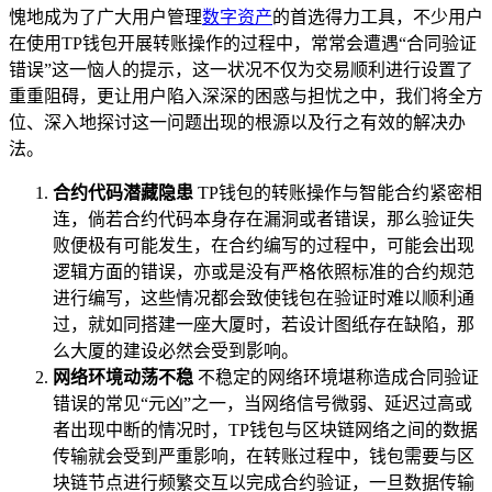
愧地成为了广大用户管理
数字资产
的首选得力工具，不少用户
在使用TP钱包开展转账操作的过程中，常常会遭遇“合同验证
错误”这一恼人的提示，这一状况不仅为交易顺利进行设置了
重重阻碍，更让用户陷入深深的困惑与担忧之中，我们将全方
位、深入地探讨这一问题出现的根源以及行之有效的解决办
法。
合约代码潜藏隐患
TP钱包的转账操作与智能合约紧密相
连，倘若合约代码本身存在漏洞或者错误，那么验证失
败便极有可能发生，在合约编写的过程中，可能会出现
逻辑方面的错误，亦或是没有严格依照标准的合约规范
进行编写，这些情况都会致使钱包在验证时难以顺利通
过，就如同搭建一座大厦时，若设计图纸存在缺陷，那
么大厦的建设必然会受到影响。
网络环境动荡不稳
不稳定的网络环境堪称造成合同验证
错误的常见“元凶”之一，当网络信号微弱、延迟过高或
者出现中断的情况时，TP钱包与区块链网络之间的数据
传输就会受到严重影响，在转账过程中，钱包需要与区
块链节点进行频繁交互以完成合约验证，一旦数据传输