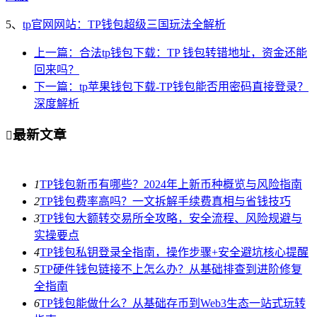
5、
tp官网网站：TP钱包超级三国玩法全解析
上一篇：合法tp钱包下载：TP 钱包转错地址，资金还能
回来吗？
下一篇：tp苹果钱包下载-TP钱包能否用密码直接登录？
深度解析
最新文章

1
TP钱包新币有哪些？2024年上新币种概览与风险指南
2
TP钱包费率高吗？一文拆解手续费真相与省钱技巧
3
TP钱包大额转交易所全攻略，安全流程、风险规避与
实操要点
4
TP钱包私钥登录全指南，操作步骤+安全避坑核心提醒
5
TP硬件钱包链接不上怎么办？从基础排查到进阶修复
全指南
6
TP钱包能做什么？从基础存币到Web3生态一站式玩转