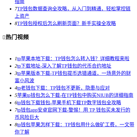
指南
7
TP钱包数据查询全攻略，从入门到精通，轻松掌控链
上资产
8
TP钱包授权后怎么刷新页面？新手实操全攻略
热门视频

1
tp苹果本地下载：TP钱包怎么转入钱？详细教程来啦
2
tp下载地址-深入了解TP钱包的代币合约地址
3
tp苹果版本下载-TP钱包提币选错通道，一场意外的财
富小风波
4
tp老钱包下载：TP钱包不更新，隐患与应对
5
苹果tp钱包怎么下载-在TP钱包中购买NIUB的详细指南
6
tp钱包下载钱包-苹果手机下载TP数字钱包全攻略
7
tp钱包app安卓官网下载-警惕！用 TP 钱包买未发行的
币风险巨大
8
tp钱包苹果怎样下载：TP钱包用什么做矿工费，一文带
你了解