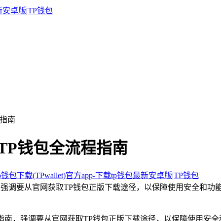
程指南
转TP钱包全流程指南
钱包下载(TPwallet)官方app-下载tp钱包最新安卓版|TP钱包
，强调要从官网获取TP钱包正版下载途径，以保障使用安全和功
程指南，强调要从官网获取TP钱包正版下载途径，以保障使用安全