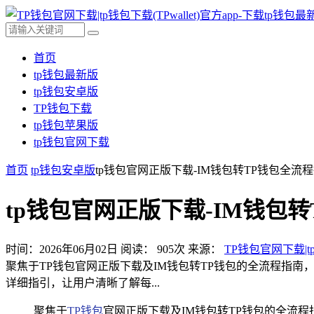
首页
tp钱包最新版
tp钱包安卓版
TP钱包下载
tp钱包苹果版
tp钱包官网下载
首页
tp钱包安卓版
tp钱包官网正版下载-IM钱包转TP钱包全流
tp钱包官网正版下载-IM钱包
时间：2026年06月02日
阅读：
905
次
来源：
TP钱包官网下载|tp
聚焦于TP钱包官网正版下载及IM钱包转TP钱包的全流程指南
详细指引，让用户清晰了解每...
聚焦于
TP钱包
官网正版下载及IM钱包转TP钱包的全流