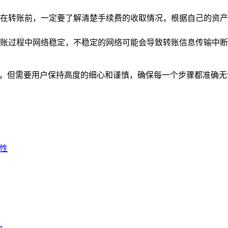
在转账前，一定要了解清楚手续费的收取情况，根据自己的资产
账过程中网络稳定，不稳定的网络可能会导致转账信息传输中断
程，但需要用户保持高度的细心和谨慎，确保每一个步骤都准确
全性