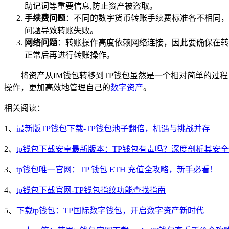
助记词等重要信息,防止资产被盗取。
手续费问题
：不同的数字货币转账手续费标准各不相同，
问题导致转账失败。
网络问题
：转账操作高度依赖网络连接，因此要确保在转
正常后再进行转账操作。
将资产从IM钱包转移到TP钱包虽然是一个相对简单的过
操作，更加高效地管理自己的
数字资产
。
相关阅读：
1、
最新版TP钱包下载-TP钱包池子翻倍，机遇与挑战并存
2、
tp钱包下载安卓最新版本：TP钱包有毒吗？深度剖析其安
3、
tp钱包唯一官网：TP 钱包 ETH 充值全攻略，新手必看！
4、
tp钱包下载官网-TP钱包指纹功能查找指南
5、
下载tp钱包：TP国际数字钱包，开启数字资产新时代