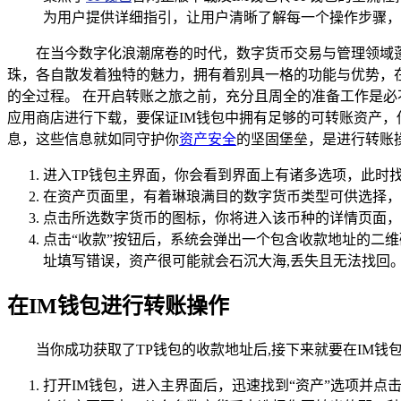
为用户提供详细指引，让用户清晰了解每一个操作步骤，
在当今数字化浪潮席卷的时代，数字货币交易与管理领域
珠，各自散发着独特的魅力，拥有着别具一格的功能与优势，在
的全过程。 在开启转账之旅之前，充分且周全的准备工作是必
应用商店进行下载，要保证IM钱包中拥有足够的可转账资产
息，这些信息就如同守护你
资产安全
的坚固堡垒，是进行转账操
进入TP钱包主界面，你会看到界面上有诸多选项，此时
在资产页面里，有着琳琅满目的数字货币类型可供选择，
点击所选数字货币的图标，你将进入该币种的详情页面，
点击“收款”按钮后，系统会弹出一个包含收款地址的二
址填写错误，资产很可能就会石沉大海,丢失且无法找回
在IM钱包进行转账操作
当你成功获取了TP钱包的收款地址后,接下来就要在IM钱
打开IM钱包，进入主界面后，迅速找到“资产”选项并点