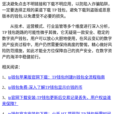
坚决避免点击不明链接和下载不明应用，以防陷入诈骗陷阱，
一定要选择正规的渠道下载 TP 钱包，避免下载到盗版或恶意
版本的钱包,以免遭受不必要的损失。
从技术、运营模式、行业监管等多个维度进行深入分析，
TP 钱包跑路的可能性微乎其微，它无疑是一款安全、稳定的
数字资产钱包，用户可以放心大胆地使用，在风云变幻的数字
资产投资过程中，用户仍然需要保持高度的警惕，精心做好风
险防范措施，如此才能全方位保障自己的资产安全，在数字资
产的海洋中稳健前行。
相关阅读：
1、
tp钱包苹果版官网下载：TP钱包创建Pi钱包全流程指南
2、
tp钱包免费-深入了解TP钱包显示价钱的币
3、
tp官网下载安装-TP钱包更新后交易记录丢失，用户权益谁
来保障？
4、
tp钱包官方安装包下载：火币 HT 提现到 TP 钱包所需时间