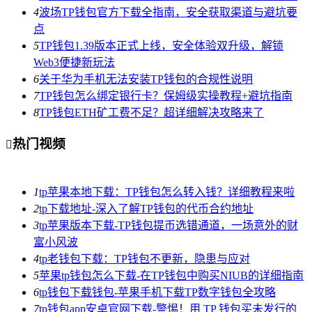
4
波场TP钱包官方下载全指南，安全获取渠道与避坑要
点
5
TP钱包1.39版本正式上线，安全体验双升级，解锁
Web3便捷新玩法
6
关于华为手机无法安装TP钱包的合规性说明
7
TP钱包怎么绑定银行卡？保姆级实操教程+避坑指南
8
TP钱包ETH矿工费不足？超详细解决攻略来了
热门视频

1
tp苹果本地下载：TP钱包怎么转入钱？详细教程来啦
2
tp下载地址-深入了解TP钱包的代币合约地址
3
tp苹果版本下载-TP钱包提币选错通道，一场意外的财
富小风波
4
tp老钱包下载：TP钱包不更新，隐患与应对
5
苹果tp钱包怎么下载-在TP钱包中购买NIUB的详细指南
6
tp钱包下载钱包-苹果手机下载TP数字钱包全攻略
7
tp钱包app安卓官网下载-警惕！用 TP 钱包买未发行的