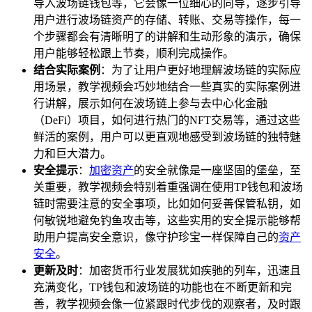
导入波场链钱包等，它会像一位细心的向导，逐步引导
用户进行波场链资产的存储、转账、交易等操作，每一
个步骤都会有清晰明了的讲解和生动形象的演示，确保
用户能够轻松跟上节奏，顺利完成操作。
结合实际案例
：为了让用户更好地理解波场链的实际应
用场景，教学视频会巧妙地结合一些真实的实际案例进
行讲解，展示如何在波场链上参与去中心化金融
（DeFi）项目，如何进行热门的NFT交易等，通过这些
鲜活的案例，用户可以更直观地感受到波场链的独特魅
力和巨大潜力。
安全提示
：
加密资产
的安全就像是一座坚固的堡垒，至
关重要，教学视频会特别着重强调在使用TP钱包和波场
链时需要注意的安全事项，比如如何妥善保管私钥，如
何敏锐地避免钓鱼攻击等，这些实用的安全提示能够帮
助用户提高安全意识，像守护珍宝一样保障自己的
资产
安全
。
更新及时
：加密货币行业发展犹如疾驰的列车，迅速且
充满变化，TP钱包和波场链的功能也在不断更新和完
善，教学视频会像一位紧跟时代步伐的观察者，及时跟