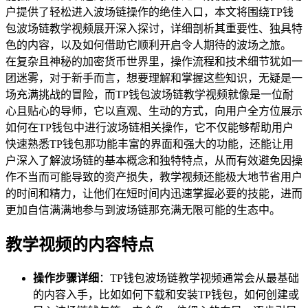
户提供了轻松进入波场链操作的绝佳入口，本文将围绕TP钱
包波场链教学视频展开深入探讨，详细剖析其重要性、独具特
色的内容，以及如何借助它顺利开启令人期待的波场之旅。
在复杂且神秘的加密货币世界里，操作流程和技术细节犹如一
团迷雾，对于新手而言，想要理解和掌握这些知识，无疑是一
场充满挑战的冒险，而TP钱包波场链教学视频就像是一位耐
心且贴心的导师，它以直观、生动的方式，向用户全方位展示
如何在TP钱包中进行波场链相关操作，它不仅能够帮助用户
快速熟悉TP钱包那功能丰富的界面和强大的功能，还能让用
户深入了解波场链的基本概念和独特特点，从而有效避免因操
作不当而可能导致的资产损失，教学视频还能极大地节省用户
的时间和精力，让他们在短时间内迅速掌握必要的技能，进而
更加自信满满地参与到波场链那充满无限可能的生态中。
教学视频的内容特点
操作步骤详细
：TP钱包波场链教学视频通常会从最基础
的内容入手，比如如何下载和安装TP钱包，如何创建或