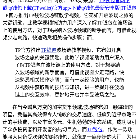
时间：2026年07月07日
阅读：
939
次
来源：
TP钱包官网下
载|tp钱包下载(TPwallet)官方app-下载tp钱包最新安卓版|TP钱包
TP官方推出TP钱包波场链教学视频，它宛如开启波场之旅的
关键钥匙，此教学视频能助力用户深入了解TP钱包在波场链
上的使用方法，对于想要踏入波场领域的新手而言，可借此视
频少走弯路，快速熟悉相关操作步骤；而...
TP官方推出
TP钱包
波场链教学视频，它宛如开启
波场之旅的关键钥匙，此教学视频能助力用户深入
了解TP钱包在波场链上的使用方法，对于想要踏
入波场领域的新手而言，可借此视频少走弯路，快
速熟悉相关操作步骤；而有一定经验的用户，也能
从视频中获取新的技巧与知识，进一步提升在波场
链上的交互效率，更好地开启并享受波场之旅。
在当今瞬息万变的加密货币领域,波场链宛如一颗璀璨的
明星，凭借其高效得令人惊叹的交易速度、低廉到近乎忽略不
计的手续费，以及丰富多元、生机勃勃的生态系统，成功吸引
了众多投资者和开发者的热切目光，而
TP钱包
，作为一款功
能强大且备受欢迎的加密钱包，就像是一扇便捷的大门，为用