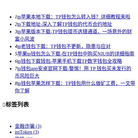
1
tp苹果本地下载：TP钱包怎么转入钱？详细教程来啦
2
tp下载地址-深入了解TP钱包的代币合约地址
3
tp苹果版本下载-TP钱包提币选错通道，一场意外的财
富小风波
4
tp老钱包下载：TP钱包不更新，隐患与应对
5
苹果tp钱包怎么下载-在TP钱包中购买NIUB的详细指南
6
tp钱包下载钱包-苹果手机下载TP数字钱包全攻略
7
tp钱包app安卓官网下载-警惕！用 TP 钱包买未发行的
币风险巨大
8
tp钱包苹果怎样下载：TP钱包用什么做矿工费，一文带
你了解
标签列表

金融诈骗
(3)
imToken
(3)