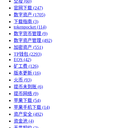
空投
(60)
官网下载
(247)
数字资产
(1705)
下载指南
(3)
tokenpocket
(114)
数字货币管理
(9)
数字资产管理
(492)
加密资产
(551)
TP钱包
(2293)
EOS
(42)
矿工费
(126)
版本更新
(16)
火币
(93)
提币未到账
(6)
提币网络
(9)
苹果下载
(54)
苹果手机下载
(14)
资产安全
(492)
资金池
(4)
无畏契约
(2)