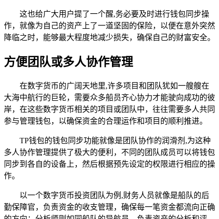
这也给广大用户提了一个醒,务必要及时进行钱包同步操
作，就像为自己的资产上了一道坚固的保险，以便在意外突然
降临之时，能够最大程度地减少损失，确保自己的财富安全。
方便团队或多人协作管理
在数字货币的广阔天地里,许多项目和团队犹如一艘艘在
大海中航行的巨轮，需要众多船员齐心协力才能驶向成功的彼
岸，在这些数字货币相关的项目或团队中，往往需要多人共同
参与管理钱包，以确保资金的合理运作和项目的顺利推进。
TP钱包的钱包同步功能就像是团队协作的润滑剂,为这种
多人协作管理提供了极大的便利，不同的团队成员可以将钱包
同步到各自的设备上，然后根据预先设定的权限进行相应的操
作。
以一个数字货币投资团队为例,财务人员就像是船队的后
勤保障官，负责资金的收支管理，确保每一笔资金都流向正确
的方向；分析师则如同船队的导航员，负责资产的分析和评