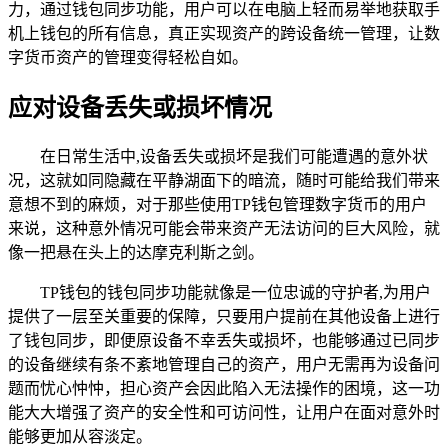
力，通过钱包同步功能，用户可以在电脑上轻而易举地获取手
机上钱包的所有信息，真正实现资产的跨设备统一管理，让数
字货币资产的管理变得轻松自如。
应对设备丢失或损坏情况
在日常生活中,设备丢失或损坏是我们可能遭遇的意外状
况，这就如同隐藏在平静湖面下的暗流，随时可能给我们带来
意想不到的麻烦，对于那些使用TP钱包管理数字货币的用户
来说，这种意外情况可能会带来资产无法访问的巨大风险，就
像一把悬在头上的达摩克利斯之剑。
TP钱包的钱包同步功能就像是一位忠诚的守护者,为用户
提供了一层至关重要的保障，只要用户提前在其他设备上进行
了钱包同步，即便原设备不幸丢失或损坏，也能够通过已同步
的设备继续有条不紊地管理自己的资产，用户无需再为设备问
题而忧心忡忡，担心资产会因此陷入无法操作的困境，这一功
能大大增强了资产的安全性和可访问性，让用户在面对意外时
能够更加从容淡定。