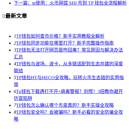
下一篇：tp使用：火币网提 SHI 币到 TP 钱包全流程解析
最新文章

1
TP钱包如何查币价格？新手实用教程全解析
2
TP钱包同步功能在哪里打开？新手完整操作指南
3
TP钱包无法打开网页是咋回事？常见原因与解决办法
汇总
4
TP钱包与波场、波卡，从多链适配到生态共建的深度
联结
5
TP钱包HT与HECO全攻略，玩转火币生态链的实用指
南
6
Tp钱包下载遇打不开+病毒警报？别慌！3招教你避开
仿冒陷阱
7
TP钱包怎么确认哪个币是真的？新手实操全攻略
8
TP钱包安全吗？会被骗吗？新手必看的安全防骗全攻
略