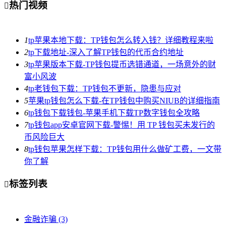
热门视频

1
tp苹果本地下载：TP钱包怎么转入钱？详细教程来啦
2
tp下载地址-深入了解TP钱包的代币合约地址
3
tp苹果版本下载-TP钱包提币选错通道，一场意外的财
富小风波
4
tp老钱包下载：TP钱包不更新，隐患与应对
5
苹果tp钱包怎么下载-在TP钱包中购买NIUB的详细指南
6
tp钱包下载钱包-苹果手机下载TP数字钱包全攻略
7
tp钱包app安卓官网下载-警惕！用 TP 钱包买未发行的
币风险巨大
8
tp钱包苹果怎样下载：TP钱包用什么做矿工费，一文带
你了解
标签列表

金融诈骗
(3)