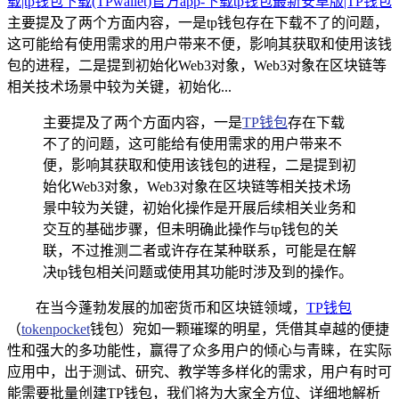
载|tp钱包下载(TPwallet)官方app-下载tp钱包最新安卓版|TP钱包
主要提及了两个方面内容，一是tp钱包存在下载不了的问题，
这可能给有使用需求的用户带来不便，影响其获取和使用该钱
包的进程，二是提到初始化Web3对象，Web3对象在区块链等
相关技术场景中较为关键，初始化...
主要提及了两个方面内容，一是
TP钱包
存在下载
不了的问题，这可能给有使用需求的用户带来不
便，影响其获取和使用该钱包的进程，二是提到初
始化Web3对象，Web3对象在区块链等相关技术场
景中较为关键，初始化操作是开展后续相关业务和
交互的基础步骤，但未明确此操作与tp钱包的关
联，不过推测二者或许存在某种联系，可能是在解
决tp钱包相关问题或使用其功能时涉及到的操作。
在当今蓬勃发展的加密货币和区块链领域，
TP钱包
（
tokenpocket
钱包）宛如一颗璀璨的明星，凭借其卓越的便捷
性和强大的多功能性，赢得了众多用户的倾心与青睐，在实际
应用中，出于测试、研究、教学等多样化的需求，用户有时可
能需要批量创建TP钱包，我们将为大家全方位、详细地解析