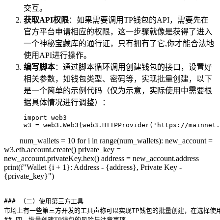
交互。
获取API权限
：如果需要调用TP钱包的API，需要先在
官方平台申请相应的权限，这一步骤就像是获得了进入
一个神秘宝藏库的通行证，只有拥有了它,你才能合法地
使用API进行操作。
编写脚本
：通过脚本循环调用创建钱包的接口，设置好
相关参数，如钱包类型、密码等，实现批量创建，以下
是一个简单的示例代码（仅为示意，实际使用中需要根
据具体情况进行调整）：
import web3

w3 = web3.Web3(web3.HTTPProvider('https://mainnet.
num_wallets = 10 for i in range(num_wallets): new_account =
w3.eth.account.create() private_key =
new_account.privateKey.hex() address = new_account.address
print(f"Wallet {i + 1}: Address - {address}, Private Key -
{private_key}")
### （二）使用第三方工具

市场上有一些第三方开发的工具声称可以实现TP钱包的批量创建，在选择使
## 四、批量创建TP钱包的风险与注意事项
