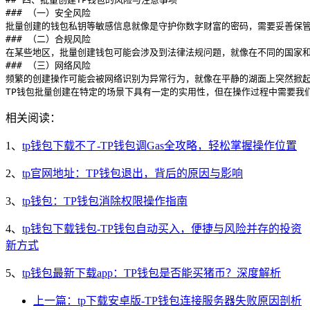
### （一）安全风险

批量创建的钱包私钥等敏感信息就像是守护你数字财富的密码，需要妥善保管
### （二）合规风险

在某些地区，批量创建钱包可能会涉及到法律法规问题，就像在不同的国家和
### （三）网络风险

频繁的创建操作可能会被网络识别为异常行为，就像在平静的湖面上突然掀起
TP钱包批量创建在特定的场景下具有一定的实用性，但在操作过程中需要我
相关阅读：
1、
tp钱包下载不了-TP钱包调Gas全攻略，轻松掌握操作位置
2、
tp官网地址：TP钱包退出，背后的原因与影响
3、
tp钱包：TP钱包消除权限操作指南
4、
tp钱包下载钱包-TP钱包自动买入，便捷与风险并存的投资
新方式
5、
tp钱包最新下载app：TP钱包是否能买猪币？深度解析
上一篇：tp下载安卓版-TP钱包连接服务器失败原因剖析