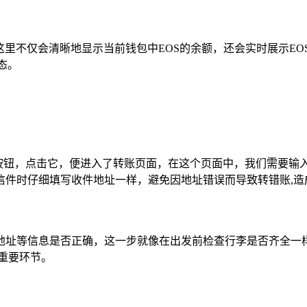
这里不仅会清晰地显示当前钱包中EOS的余额，还会实时展示E
态。
”按钮，点击它，便进入了转账页面，在这个页面中，我们需要输
信件时仔细填写收件地址一样，避免因地址错误而导致转错账,造
地址等信息是否正确，这一步就像在出发前检查行李是否齐全一样
重要环节。