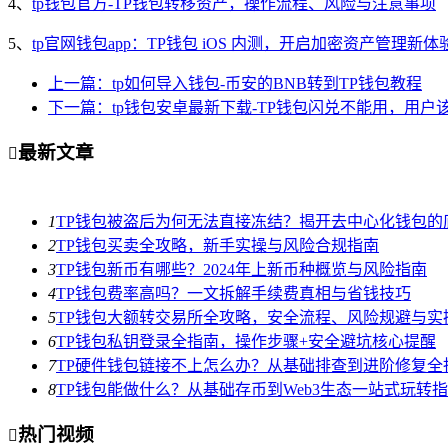
4、
tp钱包官方-TP钱包转移资产，操作流程、风险与注意事项
5、
tp官网钱包app：TP钱包 iOS 内测，开启加密资产管理新体
上一篇：tp如何导入钱包-币安的BNB转到TP钱包教程
下一篇：tp钱包安卓最新下载-TP钱包闪兑不能用，用户
最新文章

1
TP钱包被盗后为何无法直接冻结？揭开去中心化钱包的
2
TP钱包买卖全攻略，新手实操与风险合规指南
3
TP钱包新币有哪些？2024年上新币种概览与风险指南
4
TP钱包费率高吗？一文拆解手续费真相与省钱技巧
5
TP钱包大额转交易所全攻略，安全流程、风险规避与实
6
TP钱包私钥登录全指南，操作步骤+安全避坑核心提醒
7
TP硬件钱包链接不上怎么办？从基础排查到进阶修复全
8
TP钱包能做什么？从基础存币到Web3生态一站式玩转
热门视频
