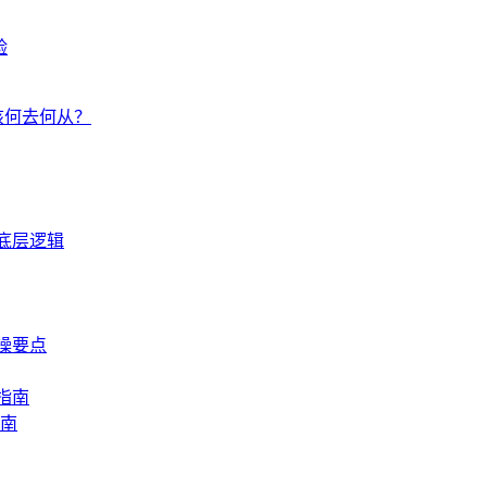
验
该何去何从？
底层逻辑
操要点
指南
指南