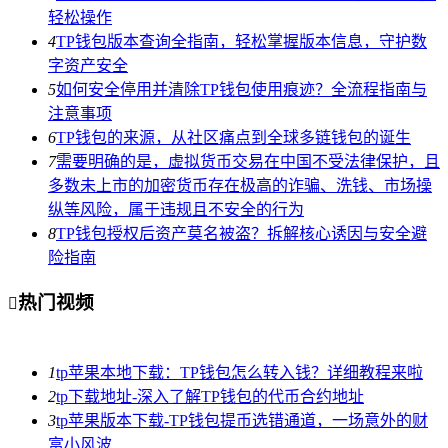
轻松操作
4
TP钱包版本查询全指南，轻松掌握版本信息，守护数
字资产安全
5
如何安全停用并清除TP钱包使用痕迹？全流程指南与
注意事项
6
TP钱包的来源，从社区痛点到全球多链钱包的诞生
7
需要明确的是，虚拟货币交易在中国不受法律保护，且
多数未上市的加密货币存在极高的诈骗、洗钱、市场操
纵等风险，属于违规且不安全的行为
8
TP钱包授权后资产莫名被盗？拆解核心诱因与安全避
险指南
热门视频

1
tp苹果本地下载：TP钱包怎么转入钱？详细教程来啦
2
tp下载地址-深入了解TP钱包的代币合约地址
3
tp苹果版本下载-TP钱包提币选错通道，一场意外的财
富小风波