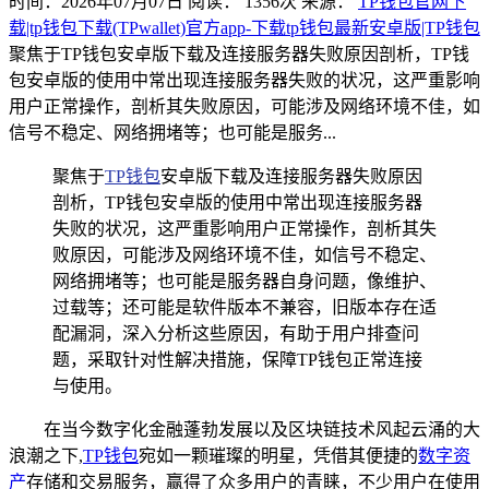
时间：2026年07月07日
阅读：
1356
次
来源：
TP钱包官网下
载|tp钱包下载(TPwallet)官方app-下载tp钱包最新安卓版|TP钱包
聚焦于TP钱包安卓版下载及连接服务器失败原因剖析，TP钱
包安卓版的使用中常出现连接服务器失败的状况，这严重影响
用户正常操作，剖析其失败原因，可能涉及网络环境不佳，如
信号不稳定、网络拥堵等；也可能是服务...
聚焦于
TP钱包
安卓版下载及连接服务器失败原因
剖析，TP钱包安卓版的使用中常出现连接服务器
失败的状况，这严重影响用户正常操作，剖析其失
败原因，可能涉及网络环境不佳，如信号不稳定、
网络拥堵等；也可能是服务器自身问题，像维护、
过载等；还可能是软件版本不兼容，旧版本存在适
配漏洞，深入分析这些原因，有助于用户排查问
题，采取针对性解决措施，保障TP钱包正常连接
与使用。
在当今数字化金融蓬勃发展以及区块链技术风起云涌的大
浪潮之下,
TP钱包
宛如一颗璀璨的明星，凭借其便捷的
数字资
产
存储和交易服务，赢得了众多用户的青睐，不少用户在使用