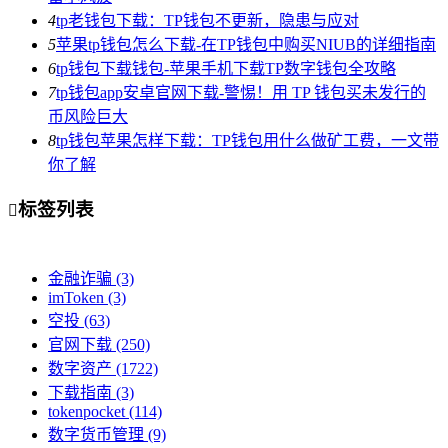
4
tp老钱包下载：TP钱包不更新，隐患与应对
5
苹果tp钱包怎么下载-在TP钱包中购买NIUB的详细指南
6
tp钱包下载钱包-苹果手机下载TP数字钱包全攻略
7
tp钱包app安卓官网下载-警惕！用 TP 钱包买未发行的
币风险巨大
8
tp钱包苹果怎样下载：TP钱包用什么做矿工费，一文带
你了解
标签列表

金融诈骗
(3)
imToken
(3)
空投
(63)
官网下载
(250)
数字资产
(1722)
下载指南
(3)
tokenpocket
(114)
数字货币管理
(9)