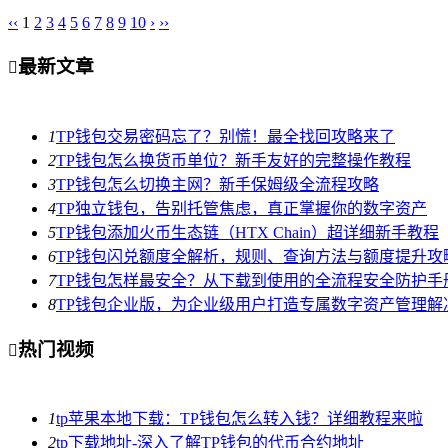
‹‹
1
2
3
4
5
6
7
8
9
10
›
››
最新文章

1
TP钱包交易密码忘了？别慌！最全找回攻略来了
2
TP钱包怎么换货币单位？新手友好的完整操作教程
3
TP钱包怎么切换主网？新手保姆级全流程攻略
4
TP独立钱包，告别托管焦虑，真正掌握你的数字资产
5
TP钱包添加火币生态链（HTX Chain）超详细新手教程
6
TP钱包闪兑额度全解析，规则、查询方法与额度提升攻
7
TP钱包怎样最安全？从下载到使用的全流程安全防护手
8
TP钱包企业版，为企业级用户打造专属数字资产管理解决
热门视频

1
tp苹果本地下载：TP钱包怎么转入钱？详细教程来啦
2
tp下载地址-深入了解TP钱包的代币合约地址