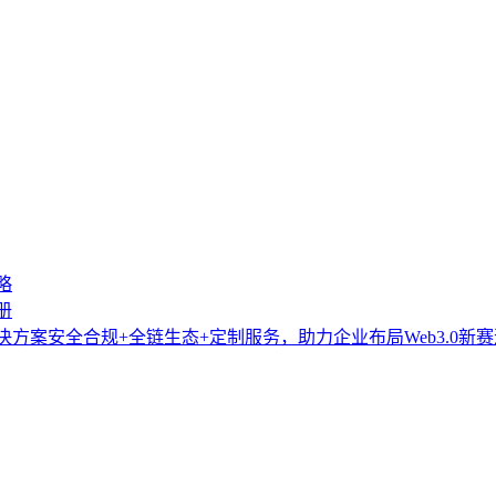
略
册
方案安全合规+全链生态+定制服务，助力企业布局Web3.0新赛