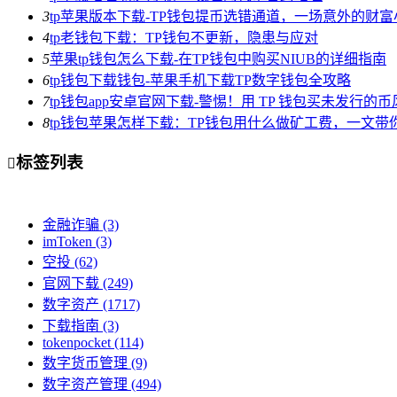
3
tp苹果版本下载-TP钱包提币选错通道，一场意外的财
4
tp老钱包下载：TP钱包不更新，隐患与应对
5
苹果tp钱包怎么下载-在TP钱包中购买NIUB的详细指南
6
tp钱包下载钱包-苹果手机下载TP数字钱包全攻略
7
tp钱包app安卓官网下载-警惕！用 TP 钱包买未发行的
8
tp钱包苹果怎样下载：TP钱包用什么做矿工费，一文带
标签列表

金融诈骗
(3)
imToken
(3)
空投
(62)
官网下载
(249)
数字资产
(1717)
下载指南
(3)
tokenpocket
(114)
数字货币管理
(9)
数字资产管理
(494)