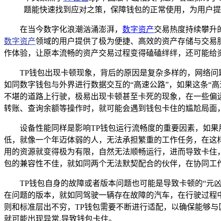
题能快速找到应对之策，保障钱包的正常使用，为用户提
在当今数字化浪潮汹涌澎湃，
数字资产
交易热度持续攀升
数字资产
领域的用户提供了极为便捷、高效的资产存储与交易服
作体验，让原本流畅的资产交易过程变得磕磕绊绊，还可能给资
TP钱包出现卡顿现象，背后的原因是复杂多样的，网络问
如同数字钱包与外界进行数据交互的“高速公路”，如果这条“
不堪的道路上行驶，极易出现卡顿甚至卡死的现象，在一些偏
转账、查询余额等操作时，就可能会遇到钱包卡住的尴尬局面
设备性能同样是影响TP钱包运行流畅度的重要因素，如
低，就像一个年迈体弱的人，无法承担繁重的工作任务，在这样
用的资源就变得极为有限，自然无法顺畅运行，进而导致卡住
包的兼容性不佳，就如同两个无法默契配合的伙伴，在协同工
TP钱包自身的故障或者版本问题也可能是导致卡顿的“元
在问题的版本，就如同驾驶一辆存在故障的汽车，在行驶过程
则和标准层出不穷，TP钱包需要不断进行适配，以确保能够
就可能出现异常,导致钱包卡住。