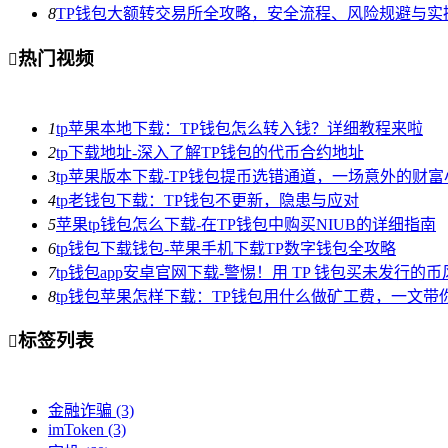
8
TP钱包大额转交易所全攻略，安全流程、风险规避与实
热门视频

1
tp苹果本地下载：TP钱包怎么转入钱？详细教程来啦
2
tp下载地址-深入了解TP钱包的代币合约地址
3
tp苹果版本下载-TP钱包提币选错通道，一场意外的财
4
tp老钱包下载：TP钱包不更新，隐患与应对
5
苹果tp钱包怎么下载-在TP钱包中购买NIUB的详细指南
6
tp钱包下载钱包-苹果手机下载TP数字钱包全攻略
7
tp钱包app安卓官网下载-警惕！用 TP 钱包买未发行的
8
tp钱包苹果怎样下载：TP钱包用什么做矿工费，一文带
标签列表

金融诈骗
(3)
imToken
(3)