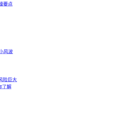
操要点
富小风波
币风险巨大
你了解