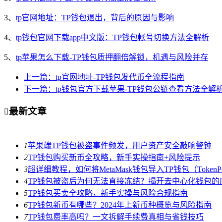
3、
tp官网地址：TP钱包退出，背后的原因与影响
4、
tp钱包官网下载app中文版：TP钱包帐号切换方法全解析
5、
tp苹果怎么下载-TP钱包质押翻倍解锁，机遇与风险并存
上一篇：tp官网地址-TP钱包发代币全流程指南
下一篇：tp钱包官方下载苹果-TP钱包公链查看方法全解
最新文章

1
苹果端TP钱包被盗事件频发，用户资产安全敲响警钟
2
TP钱包购买新币全攻略，新手实操指南+风险提示
3
超详细教程，如何将MetaMask钱包导入TP钱包（TokenPo
4
TP钱包被盗后为何无法直接冻结？揭开去中心化钱包的
5
TP钱包买卖全攻略，新手实操与风险合规指南
6
TP钱包新币有哪些？2024年上新币种概览与风险指南
7
TP钱包费率高吗？一文拆解手续费真相与省钱技巧