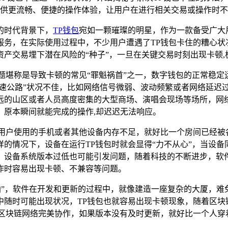
供更流畅、便捷的操作体验，让用户在进行相关交易或操作时不
的时代背景下，
TP钱包
宛如一颗璀璨的明星，作为一款备受广大
务，在实际使用过程中，不少用户遭遇了TP钱包卡住的糟心状
产交易埋下潜在风险的“种子”，一旦在关键交易时刻出现卡顿
题堪称是导致卡顿的常见“罪魁祸首”之一，数字钱包的正常稳
高速公路”状况不佳，比如网络信号微弱、波动频繁或者网络延迟
远的山区或者人员高度密集的大型商场、演唱会现场等场所，网络
，原本瞬间就能完成的操作,却迟迟无法响应。
果用户使用的手机或者其他设备内存不足，就好比一个房间已经被
的情况下，设备在运行TP钱包时就会显得“力不从心”，当设备
，设备系统版本过低也可能引发问题，随着科技的不断进步，软件
作时容易出现卡顿、不兼容等问题。
凶”，软件在开发和更新的过程中，就像建造一座复杂的大厦，
中随时可能出现状况，TP钱包也就容易出现卡顿现象，随着区块
与区块链网络完美协作，如果版本没有及时更新，就好比一个人穿