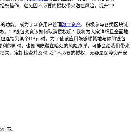
授权操作，避免因不必要的授权带来潜在风险，提升TP
多样的功能，成为了众多用户管理
数字资产
、积极参与各类区块链
权，TP钱包究竟该如何取消授权呢？我将为大家详细且全面地
包连接到某个DApp时，为了使该应用能够顺畅地与你的钱包
便利的同时，也如同隐藏在暗处的风险炸弹，可能会给我们带来
的损失，定期检查并及时取消不必要的授权，无疑是保障资产安
p列表。