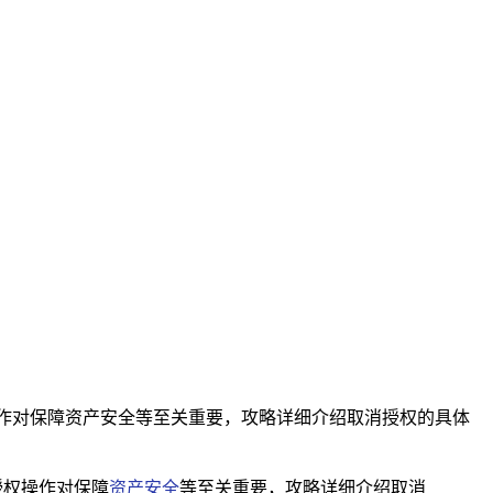
授权操作对保障资产安全等至关重要，攻略详细介绍取消授权的具体
授权操作对保障
资产安全
等至关重要，攻略详细介绍取消