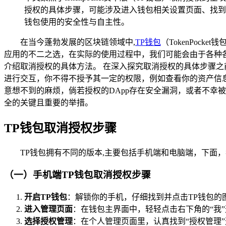
授权的具体步骤，可能涉及进入钱包相关设置页面、找到
钱包使用的安全性与自主性。
在当今蓬勃发展的区块链领域中,
TP钱包
（TokenPoc
应用的不二之选，在实际的使用过程中，我们可能会由于各种各
介绍取消授权的具体方法。 在深入探究取消授权的具体步骤之
进行交互，你不得不授予其一定的权限，例如查看你的资产信
意想不到的麻烦，倘若授权的DApp存在安全漏洞，或者不幸
全的关键且重要的举措。
TP钱包取消授权步骤
TP钱包拥有不同的版本,主要包括手机端和电脑端，下面
（一）手机端TP钱包取消授权步骤
开启TP钱包
：解锁你的手机，仔细找到并点击TP钱包的
进入管理页面
：在钱包主界面中，轻轻点击右下角的“我
选择授权管理
：在个人管理页面里，认真找到“授权管理