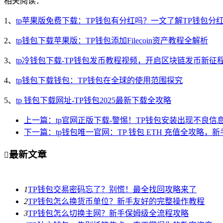
相关阅读：
1、
tp苹果版免费下载：TP钱包有分红吗？一文了解TP钱包分
2、
tp钱包下载苹果版：TP钱包添加Filecoin资产教程全解析
3、
tp冷钱包下载-TP钱包发币教程视频，开启区块链发币新征
4、
tp钱包下载钱包：TP钱包在全球的使用范围探究
5、
tp 钱包下载网址-TP钱包2025最新下载全攻略
上一篇：tp官网正版下载-警惕！TP钱包安装出现不良信
下一篇：tp钱包唯一官网：TP 钱包 ETH 充值全攻略，
最新文章

1
TP钱包交易密码忘了？别慌！最全找回攻略来了
2
TP钱包怎么换货币单位？新手友好的完整操作教程
3
TP钱包怎么切换主网？新手保姆级全流程攻略