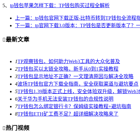
5、
tp钱包苹果怎样下载：TP钱包购买过程全解析
上一篇：tp钱包官网下载正版-比特币转到TP钱包全流程
下一篇：tp官网下载3.0版本：TP钱包是否更新版本了？
最新文章

1
TP观察钱包，如何助力Web3工具的大众化普及
2
TP钱包买以太链全攻略，新手从0到1实操教程
3
TP钱包显示地址不正确？一文理清原因与解决全攻略
4
波场TP钱包官方下载全指南，安全获取渠道与避坑要点
5
TP钱包1.39版本正式上线，安全体验双升级，解锁Web
6
关于华为手机无法安装TP钱包的合规性说明
7
TP钱包怎么绑定银行卡？保姆级实操教程+避坑指南
8
TP钱包ETH矿工费不足？超详细解决攻略来了
热门视频
