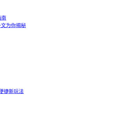
指南
一文为你揭秘
3便捷新玩法