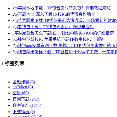
1
tp苹果本地下载：TP钱包怎么转入钱？详细教程来啦
2
tp下载地址-深入了解TP钱包的代币合约地址
3
tp苹果版本下载-TP钱包提币选错通道，一场意外的财
4
tp老钱包下载：TP钱包不更新，隐患与应对
5
苹果tp钱包怎么下载-在TP钱包中购买NIUB的详细指南
6
tp钱包下载钱包-苹果手机下载TP数字钱包全攻略
7
tp钱包app安卓官网下载-警惕！用 TP 钱包买未发行的
8
tp钱包苹果怎样下载：TP钱包用什么做矿工费，一文带
标签列表

金融诈骗
(3)
imToken
(3)
空投
(60)
官网下载
(247)
数字资产
(1711)
下载指南
(3)
tokenpocket
(114)