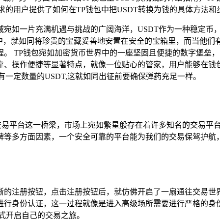
求的用户提供了如何在TP钱包中把USDT转换为钱的具体方法
域宛如一片充满机遇与挑战的广阔海洋，USDT作为一种稳定币
中，就如同将珍贵的宝藏妥善地安置在安全的宝箱里，而当他们有
。 TP钱包宛如加密货币世界中的一座坚固且便捷的数字堡垒
靠、操作便捷等显著特点，就像一位贴心的管家，用户能够在钱
一定数量的USDT,这就如同出征前要确保弹药充足一样。
交易平台这一桥梁，市场上宛如繁星般存在着许多知名的交易平
碑等多方面因素，一个安全可靠的平台能为我们的交易保驾护航，
晰的注册按钮，点击注册按钮后，就仿佛开启了一扇通往交易世
进行身份认证，这一过程就像是进入高级场所需要进行严格的身
式开启自己的交易之旅。