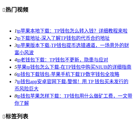
热门视频

1
tp苹果本地下载：TP钱包怎么转入钱？详细教程来啦
2
tp下载地址-深入了解TP钱包的代币合约地址
3
tp苹果版本下载-TP钱包提币选错通道，一场意外的财
富小风波
4
tp老钱包下载：TP钱包不更新，隐患与应对
5
苹果tp钱包怎么下载-在TP钱包中购买NIUB的详细指南
6
tp钱包下载钱包-苹果手机下载TP数字钱包全攻略
7
tp钱包app安卓官网下载-警惕！用 TP 钱包买未发行的
币风险巨大
8
tp钱包苹果怎样下载：TP钱包用什么做矿工费，一文带
你了解
标签列表
