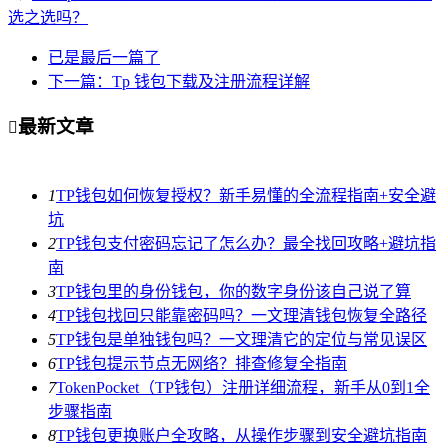
选之选吗？
已是最后一篇了
下一篇：Tp 钱包下载及注册流程详解
最新文章

1
TP钱包如何恢复授权？新手易懂的全流程指南+安全避
坑
2
TP钱包支付密码忘记了怎么办？最全找回攻略+避坑指
南
3
TP钱包里的身份钱包，你的数字身份该自己说了算
4
TP钱包找回只能靠密码吗？一文理清钱包恢复全路径
5
TP钱包是单独钱包吗？一文理清它的定位与常见误区
6
TP钱包提示节点无网络？排查修复全指南
7
TokenPocket（TP钱包）注册详细流程，新手从0到1全
步骤指南
8
TP钱包更换账户全攻略，从操作步骤到安全避坑指南