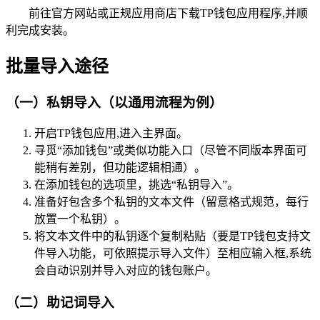
前往官方网站或正规应用商店下载TP钱包应用程序,并顺
利完成安装。
批量导入途径
（一）私钥导入（以通用流程为例）
开启TP钱包应用,进入主界面。
寻觅“添加钱包”或类似功能入口（尽管不同版本界面可
能稍有差别，但功能逻辑相通）。
在添加钱包的选项里，挑选“私钥导入”。
准备好包含多个私钥的文本文件（留意格式规范，每行
放置一个私钥）。
将文本文件中的私钥逐个复制粘贴（要是TP钱包支持文
件导入功能，可依照提示导入文件）至相应输入框,系统
会自动识别并导入对应的钱包账户。
（二）助记词导入