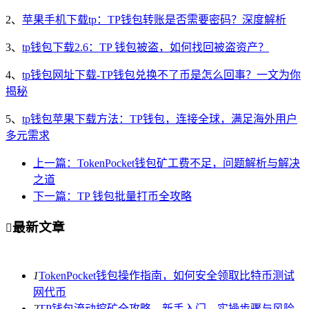
2、
苹果手机下载tp：TP钱包转账是否需要密码？深度解析
3、
tp钱包下载2.6：TP 钱包被盗，如何找回被盗资产？
4、
tp钱包网址下载-TP钱包兑换不了币是怎么回事？一文为你
揭秘
5、
tp钱包苹果下载方法：TP钱包，连接全球，满足海外用户
多元需求
上一篇：TokenPocket钱包矿工费不足，问题解析与解决
之道
下一篇：TP 钱包批量打币全攻略
最新文章

1
TokenPocket钱包操作指南，如何安全领取比特币测试
网代币
2
TP钱包流动挖矿全攻略，新手入门、实操步骤与风险