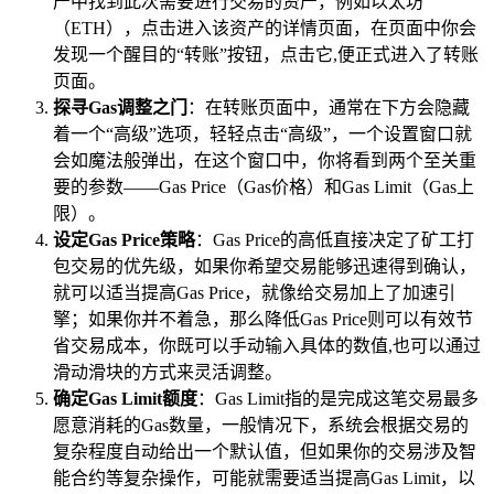
产中找到此次需要进行交易的资产，例如以太坊
（ETH），点击进入该资产的详情页面，在页面中你会
发现一个醒目的“转账”按钮，点击它,便正式进入了转账
页面。
探寻Gas调整之门
：在转账页面中，通常在下方会隐藏
着一个“高级”选项，轻轻点击“高级”，一个设置窗口就
会如魔法般弹出，在这个窗口中，你将看到两个至关重
要的参数——Gas Price（Gas价格）和Gas Limit（Gas上
限）。
设定Gas Price策略
：Gas Price的高低直接决定了矿工打
包交易的优先级，如果你希望交易能够迅速得到确认，
就可以适当提高Gas Price，就像给交易加上了加速引
擎；如果你并不着急，那么降低Gas Price则可以有效节
省交易成本，你既可以手动输入具体的数值,也可以通过
滑动滑块的方式来灵活调整。
确定Gas Limit额度
：Gas Limit指的是完成这笔交易最多
愿意消耗的Gas数量，一般情况下，系统会根据交易的
复杂程度自动给出一个默认值，但如果你的交易涉及智
能合约等复杂操作，可能就需要适当提高Gas Limit，以