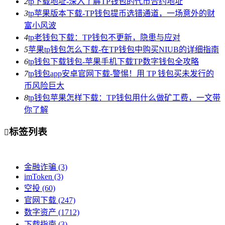
2
tp下载地址-深入了解TP钱包的代币合约地址
3
tp苹果版本下载-TP钱包提币选错通道，一场意外的财
富小风波
4
tp老钱包下载：TP钱包不更新，隐患与应对
5
苹果tp钱包怎么下载-在TP钱包中购买NIUB的详细指南
6
tp钱包下载钱包-苹果手机下载TP数字钱包全攻略
7
tp钱包app安卓官网下载-警惕！用 TP 钱包买未发行的
币风险巨大
8
tp钱包苹果怎样下载：TP钱包用什么做矿工费，一文带
你了解
标签列表

金融诈骗
(3)
imToken
(3)
空投
(60)
官网下载
(247)
数字资产
(1712)
下载指南
(3)