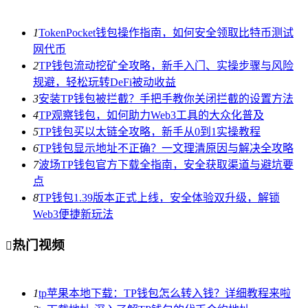
1
TokenPocket钱包操作指南，如何安全领取比特币测试
网代币
2
TP钱包流动挖矿全攻略，新手入门、实操步骤与风险
规避，轻松玩转DeFi被动收益
3
安装TP钱包被拦截？手把手教你关闭拦截的设置方法
4
TP观察钱包，如何助力Web3工具的大众化普及
5
TP钱包买以太链全攻略，新手从0到1实操教程
6
TP钱包显示地址不正确？一文理清原因与解决全攻略
7
波场TP钱包官方下载全指南，安全获取渠道与避坑要
点
8
TP钱包1.39版本正式上线，安全体验双升级，解锁
Web3便捷新玩法
热门视频

1
tp苹果本地下载：TP钱包怎么转入钱？详细教程来啦