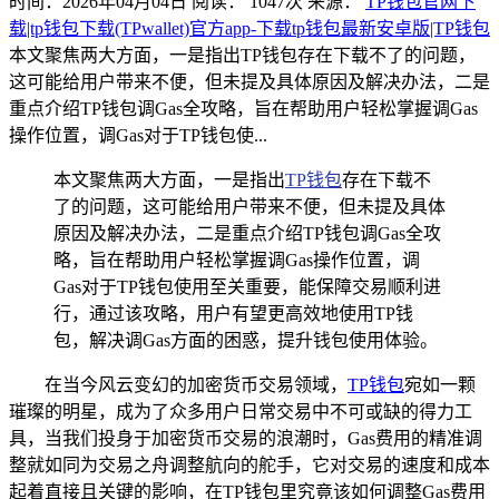
时间：2026年04月04日
阅读：
1047
次
来源：
TP钱包官网下
载|tp钱包下载(TPwallet)官方app-下载tp钱包最新安卓版|TP钱包
本文聚焦两大方面，一是指出TP钱包存在下载不了的问题，
这可能给用户带来不便，但未提及具体原因及解决办法，二是
重点介绍TP钱包调Gas全攻略，旨在帮助用户轻松掌握调Gas
操作位置，调Gas对于TP钱包使...
本文聚焦两大方面，一是指出
TP钱包
存在下载不
了的问题，这可能给用户带来不便，但未提及具体
原因及解决办法，二是重点介绍TP钱包调Gas全攻
略，旨在帮助用户轻松掌握调Gas操作位置，调
Gas对于TP钱包使用至关重要，能保障交易顺利进
行，通过该攻略，用户有望更高效地使用TP钱
包，解决调Gas方面的困惑，提升钱包使用体验。
在当今风云变幻的加密货币交易领域，
TP钱包
宛如一颗
璀璨的明星，成为了众多用户日常交易中不可或缺的得力工
具，当我们投身于加密货币交易的浪潮时，Gas费用的精准调
整就如同为交易之舟调整航向的舵手，它对交易的速度和成本
起着直接且关键的影响，在TP钱包里究竟该如何调整Gas费用