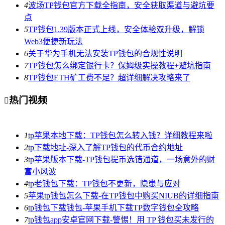
4
波场TP钱包官方下载全指南，安全获取渠道与避坑要
点
5
TP钱包1.39版本正式上线，安全体验双升级，解锁
Web3便捷新玩法
6
关于华为手机无法安装TP钱包的合规性说明
7
TP钱包怎么绑定银行卡？保姆级实操教程+避坑指南
8
TP钱包ETH矿工费不足？超详细解决攻略来了
热门视频

1
tp苹果本地下载：TP钱包怎么转入钱？详细教程来啦
2
tp下载地址-深入了解TP钱包的代币合约地址
3
tp苹果版本下载-TP钱包提币选错通道，一场意外的财
富小风波
4
tp老钱包下载：TP钱包不更新，隐患与应对
5
苹果tp钱包怎么下载-在TP钱包中购买NIUB的详细指南
6
tp钱包下载钱包-苹果手机下载TP数字钱包全攻略
7
tp钱包app安卓官网下载-警惕！用 TP 钱包买未发行的