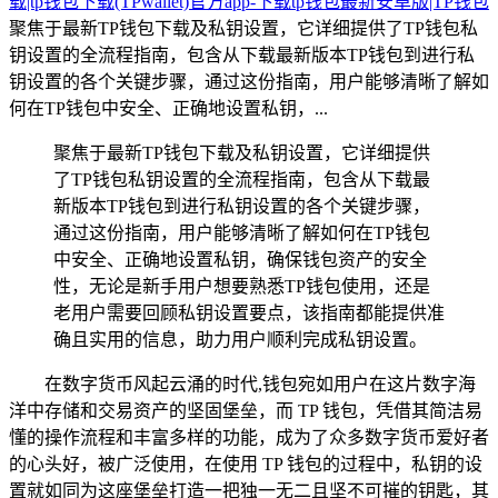
载|tp钱包下载(TPwallet)官方app-下载tp钱包最新安卓版|TP钱包
聚焦于最新TP钱包下载及私钥设置，它详细提供了TP钱包私
钥设置的全流程指南，包含从下载最新版本TP钱包到进行私
钥设置的各个关键步骤，通过这份指南，用户能够清晰了解如
何在TP钱包中安全、正确地设置私钥，...
聚焦于最新TP钱包下载及私钥设置，它详细提供
了TP钱包私钥设置的全流程指南，包含从下载最
新版本TP钱包到进行私钥设置的各个关键步骤，
通过这份指南，用户能够清晰了解如何在TP钱包
中安全、正确地设置私钥，确保钱包资产的安全
性，无论是新手用户想要熟悉TP钱包使用，还是
老用户需要回顾私钥设置要点，该指南都能提供准
确且实用的信息，助力用户顺利完成私钥设置。
在数字货币风起云涌的时代,钱包宛如用户在这片数字海
洋中存储和交易资产的坚固堡垒，而 TP 钱包，凭借其简洁易
懂的操作流程和丰富多样的功能，成为了众多数字货币爱好者
的心头好，被广泛使用，在使用 TP 钱包的过程中，私钥的设
置就如同为这座堡垒打造一把独一无二且坚不可摧的钥匙，其