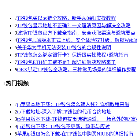
1
TP钱包买以太链全攻略，新手从0到1实操教程
2
TP钱包显示地址不正确？一文理清原因与解决全攻略
3
波场TP钱包官方下载全指南，安全获取渠道与避坑要点
4
TP钱包1.39版本正式上线，安全体验双升级，解锁Web
5
关于华为手机无法安装TP钱包的合规性说明
6
TP钱包怎么绑定银行卡？保姆级实操教程+避坑指南
7
TP钱包ETH矿工费不足？超详细解决攻略来了
8
OEX绑定TP钱包全攻略，三种常见场景的详细操作步骤
热门视频

1
tp苹果本地下载：TP钱包怎么转入钱？详细教程来啦
2
tp下载地址-深入了解TP钱包的代币合约地址
3
tp苹果版本下载-TP钱包提币选错通道，一场意外的财
4
tp老钱包下载：TP钱包不更新，隐患与应对
5
苹果tp钱包怎么下载-在TP钱包中购买NIUB的详细指南