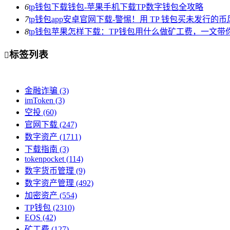
6
tp钱包下载钱包-苹果手机下载TP数字钱包全攻略
7
tp钱包app安卓官网下载-警惕！用 TP 钱包买未发行的
8
tp钱包苹果怎样下载：TP钱包用什么做矿工费，一文带
标签列表

金融诈骗
(3)
imToken
(3)
空投
(60)
官网下载
(247)
数字资产
(1711)
下载指南
(3)
tokenpocket
(114)
数字货币管理
(9)
数字资产管理
(492)
加密资产
(554)
TP钱包
(2310)
EOS
(42)
矿工费
(127)