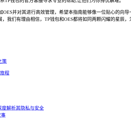
系TP钱包的官方客服寻求专业的帮助,让他们为你排忧解难。
加OES并对其进行高效管理，希望本指南能够像一位贴心的向
，我们有理由相信，TP钱包和OES都将如同两颗闪耀的星辰
之策
新旅程
？深度解析其隐私与安全
故事