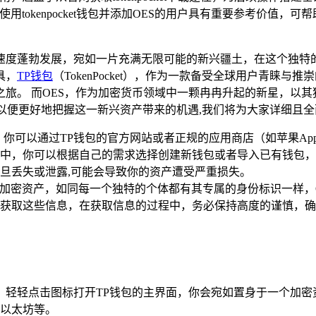
用tokenpocket钱包并添加OES的用户具有重要参考价值
速度蓬勃发展，宛如一片充满无限可能的新兴疆土，在这个独特
具，
TP钱包
（TokenPocket），作为一款备受全球用户青睐
旅。 而OES，作为加密货币领域中一颗冉冉升起的新星，以
以便更好地把握这一新兴资产带来的机遇,我们将为大家详细且全
可以通过TP钱包的官方网站或者正规的应用商店（如苹果App 
中，你可以根据自己的需求选择创建新钱包或者导入已有钱包，
旦丢失或泄露,可能会导致你的资产遭受严重损失。
的加密资产，如同每一个独特的个体都有其专属的身份标识一样，
获取这些信息，在获取信息的过程中，务必保持高度的谨慎，确
，轻轻点击图标打开TP钱包的主界面，你会宛如置身于一个加
以太坊等。