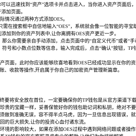
可以迅速找到“资产”选项卡并点击进入，当你进入资产页面后，
产添加页面。
际情况通过两种方式添加OES。
你只需在搜索框中自信地输入“OES”，系统就会像一位智能的寻
利添加到你的资产列表中,让你离拥有OES资产更近一步。
，那么你需要亲自手动添加，点击页面中的“自定义代币”或者“
、符号和小数点位数等信息，输入完成后，点击“确认”按钮，T
产页面，此时你应该能够欣喜地看到OES已经成功显示在你的
转账、收款等操作,开启属于你自己的加密资产管理新篇章。
始终要将安全放在首位，一定要确保你的TP钱包是从官方渠道下
珍贵的宝藏一样，妥善保管好你的钱包助记词和私钥，绝对不要
必须做到准确无误，容不得半点马虎，因为一旦信息出现错误，
回的巨大损失,让你的投资心血付诸东流。
环境的影响较大，如果在添加OES过程中遇到网络问题或者操