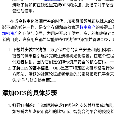
清晰了解如何在钱包里完成OES的添加，此指南对于想要使
管理与使用。
在当今数字化浪潮席卷的时代，加密货币领域正以惊人的
影不离的钱包一样，是安全存储和高效管理
数字资产
的关键工
加密资产
的存储与交易，为用户开启了便捷、多元的加密资产之
者的目光，许多用户都希望能够在TP钱包中添加并管理OES，
下载并安装TP钱包
：为了保障你的资产安全和使用体验，你
钱包的详细指引逐步完成注册和初始化设置，在这个过程
词或者私钥，因为它们是保障你资产安全的核心密码，一
了解OES的基本信息
：OES是基于特定区块链网络发行
方网站、活跃的社区论坛或者专业的加密货币资讯平台来
失,让你与财富擦肩而过。
添加OES的具体步骤
打开TP钱包
：当你顺利完成TP钱包的安装并登录成功后
如被誉为加密货币鼻祖的比特币、智能合约平台的佼佼者