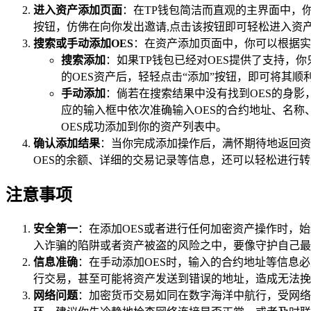
进入资产添加页面
：在TP钱包简洁而直观的主界面中，你
按钮，仿佛在向你发出邀请,点击该按钮即可轻松进入资
搜索或手动添加OES
：在资产添加页面中，你可以根据实
搜索添加
：如果TP钱包已经对OES提供了支持，
的OES资产后，轻轻点击“添加”按钮，即可将其顺
手动添加
：倘若在搜索结果中没有找到OES的身影
应的输入框中依次准确输入OES的合约地址、名称
OES成功添加到你的资产列表中。
确认添加结果
：当你完成添加操作后，满怀期待地返回资
OES的余额、详细的交易记录等信息，还可以轻松进行
注意事项
安全第一
：在添加OES或者进行任何加密资产操作时，
入诈骗的陷阱或者资产被盗的风险之中，要像守护自己最
信息准确
：在手动添加OES时，输入的合约地址等信息
行交易，甚至可能将资产发送到错误的地址，造成无法挽
网络问题
：加密货币交易如同在数字海洋中航行，受网络