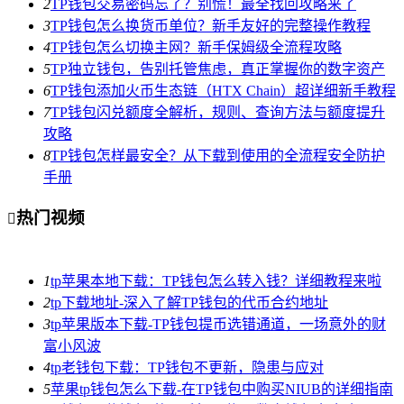
2
TP钱包交易密码忘了？别慌！最全找回攻略来了
3
TP钱包怎么换货币单位？新手友好的完整操作教程
4
TP钱包怎么切换主网？新手保姆级全流程攻略
5
TP独立钱包，告别托管焦虑，真正掌握你的数字资产
6
TP钱包添加火币生态链（HTX Chain）超详细新手教程
7
TP钱包闪兑额度全解析，规则、查询方法与额度提升
攻略
8
TP钱包怎样最安全？从下载到使用的全流程安全防护
手册
热门视频

1
tp苹果本地下载：TP钱包怎么转入钱？详细教程来啦
2
tp下载地址-深入了解TP钱包的代币合约地址
3
tp苹果版本下载-TP钱包提币选错通道，一场意外的财
富小风波
4
tp老钱包下载：TP钱包不更新，隐患与应对
5
苹果tp钱包怎么下载-在TP钱包中购买NIUB的详细指南