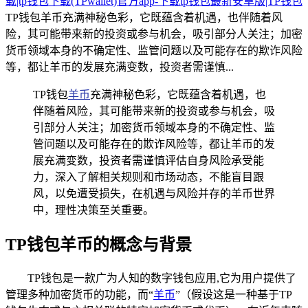
载|tp钱包下载(TPwallet)官方app-下载tp钱包最新安卓版|TP钱包
TP钱包羊币充满神秘色彩，它既蕴含着机遇，也伴随着风
险，其可能带来新的投资或参与机会，吸引部分人关注；加密
货币领域本身的不确定性、监管问题以及可能存在的欺诈风险
等，都让羊币的发展充满变数，投资者需谨慎...
TP钱包
羊币
充满神秘色彩，它既蕴含着机遇，也
伴随着风险，其可能带来新的投资或参与机会，吸
引部分人关注；加密货币领域本身的不确定性、监
管问题以及可能存在的欺诈风险等，都让羊币的发
展充满变数，投资者需谨慎评估自身风险承受能
力，深入了解相关规则和市场动态，不能盲目跟
风，以免遭受损失，在机遇与风险并存的羊币世界
中，理性决策至关重要。
TP钱包羊币的概念与背景
TP钱包是一款广为人知的数字钱包应用,它为用户提供了
管理多种加密货币的功能，而“
羊币
”（假设这是一种基于TP