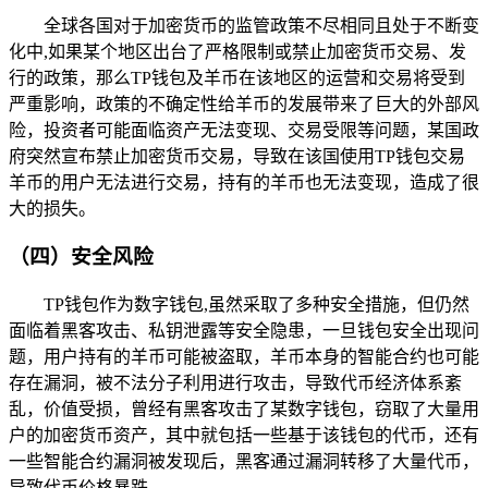
全球各国对于加密货币的监管政策不尽相同且处于不断变
化中,如果某个地区出台了严格限制或禁止加密货币交易、发
行的政策，那么TP钱包及羊币在该地区的运营和交易将受到
严重影响，政策的不确定性给羊币的发展带来了巨大的外部风
险，投资者可能面临资产无法变现、交易受限等问题，某国政
府突然宣布禁止加密货币交易，导致在该国使用TP钱包交易
羊币的用户无法进行交易，持有的羊币也无法变现，造成了很
大的损失。
（四）安全风险
TP钱包作为数字钱包,虽然采取了多种安全措施，但仍然
面临着黑客攻击、私钥泄露等安全隐患，一旦钱包安全出现问
题，用户持有的羊币可能被盗取，羊币本身的智能合约也可能
存在漏洞，被不法分子利用进行攻击，导致代币经济体系紊
乱，价值受损，曾经有黑客攻击了某数字钱包，窃取了大量用
户的加密货币资产，其中就包括一些基于该钱包的代币，还有
一些智能合约漏洞被发现后，黑客通过漏洞转移了大量代币，
导致代币价格暴跌。