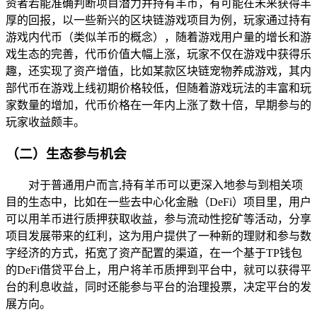
资者若能准确判断项目潜力并持有羊币，有可能在未来获得丰
厚的回报，以一些新兴的区块链游戏项目为例，玩家通过持有
游戏内代币（类似羊币的概念），随着游戏用户量的增长和游
戏生态的完善，代币价值大幅上涨，玩家不仅在游戏中获得乐
趣，还实现了资产增值，比如某款区块链宠物养成游戏，其内
部代币在游戏上线初期价格较低，但随着游戏玩法的丰富和玩
家数量的增加，代币价格在一年内上涨了数十倍，早期参与的
玩家收益颇丰。
（二）生态参与机会
对于普通用户而言,持有羊币可以更深入地参与到相关项
目的生态中，比如在一些去中心化金融（DeFi）项目里，用户
可以用羊币进行质押获取收益，参与流动性挖矿等活动，分享
项目发展带来的红利，这为用户提供了一种新的理财和参与数
字经济的方式，拓宽了资产配置的渠道，在一个基于TP钱包
的DeFi借贷平台上，用户将羊币质押到平台中，就可以获得平
台的利息收益，同时还能参与平台的治理投票，决定平台的发
展方向。