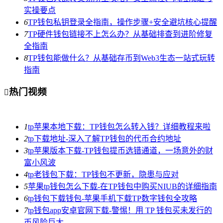
实操要点
6
TP钱包私钥登录全指南，操作步骤+安全避坑核心提醒
7
TP硬件钱包链接不上怎么办？从基础排查到进阶修复
全指南
8
TP钱包能做什么？从基础存币到Web3生态一站式玩转
指南
热门视频

1
tp苹果本地下载：TP钱包怎么转入钱？详细教程来啦
2
tp下载地址-深入了解TP钱包的代币合约地址
3
tp苹果版本下载-TP钱包提币选错通道，一场意外的财
富小风波
4
tp老钱包下载：TP钱包不更新，隐患与应对
5
苹果tp钱包怎么下载-在TP钱包中购买NIUB的详细指南
6
tp钱包下载钱包-苹果手机下载TP数字钱包全攻略
7
tp钱包app安卓官网下载-警惕！用 TP 钱包买未发行的
币风险巨大