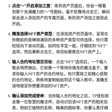
点击“+”开启添加之旅
：来到资产页面后，你会一眼看
到那个充满魔力的“+”号图标，毫不犹豫地点击它，瞬间
就会进入添加资产的专属页面，新的资产添加之旅就此
开启。
精准选择NFT资产类型
：在添加资产的页面中，呈现在
你眼前的是琳琅满目的多种资产类型可供选择，你只需
轻轻向下滚动页面，如同在寻宝一般，仔细找到“NFT”
选项，然后果断点击它，将目标聚焦在NFT资产上。
输入合约地址锁定目标
：点击“NFT”选项后，一个输入
框会悄然弹出，它就像一个等待你填充的魔法盒子，要
求你输入NFT资产的合约地址，你只需将之前精心获取
的合约地址，熟练地复制粘贴到这个输入框中，准确无
误地锁定你想要添加的NFT资产。
确认添加完成使命
：当你输入合约地址之后，TP钱包就
会像一位智慧的魔法师，自动识别该NFT资产的相关信
息，例如它独特的名称、精美的图标等，你要认真仔细