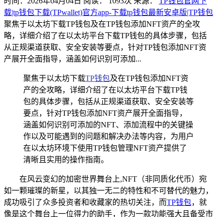
时间：2026年04月04日
阅读：
1093
次
来源：
TP钱包官网下
载|tp钱包下载(TPwallet)官方app-下载tp钱包最新安卓版|TP钱包
聚焦于以太坊下载TP钱包及在TP钱包添加NFT资产的全攻
略，详细介绍了在以太坊平台下载TP钱包的具体步骤，包括
从正规渠道获取、安全安装等要点，针对TP钱包添加NFT资
产展开全面指导，涵盖如何识别可添加...
聚焦于以太坊下载
TP钱包
及在TP钱包添加NFT资
产的全攻略，详细介绍了在以太坊平台下载TP钱
包的具体步骤，包括从正规渠道获取、安全安装等
要点，针对TP钱包添加NFT资产展开全面指导，
涵盖如何识别可添加的NFT、添加流程中的关键操
作以及可能遇到的问题和解决办法等内容，为用户
在以太坊环境下使用TP钱包管理NFT资产提供了
清晰且实用的操作指南。
在风云变幻的加密世界舞台上,NFT（非同质化代币）宛
如一颗璀璨的新星，以其独一无二的特性和不可替代的魅力，
成功吸引了众多投资者和收藏家的热切关注，而
TP钱包
，就
像是这个舞台上一位得力的助手，作为一款功能强大且备受市