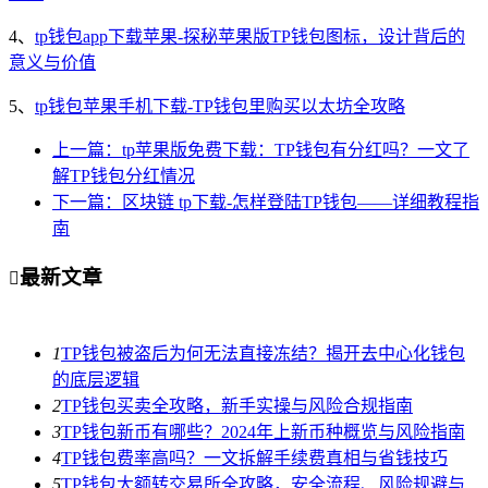
4、
tp钱包app下载苹果-探秘苹果版TP钱包图标，设计背后的
意义与价值
5、
tp钱包苹果手机下载-TP钱包里购买以太坊全攻略
上一篇：tp苹果版免费下载：TP钱包有分红吗？一文了
解TP钱包分红情况
下一篇：区块链 tp下载-怎样登陆TP钱包——详细教程指
南
最新文章

1
TP钱包被盗后为何无法直接冻结？揭开去中心化钱包
的底层逻辑
2
TP钱包买卖全攻略，新手实操与风险合规指南
3
TP钱包新币有哪些？2024年上新币种概览与风险指南
4
TP钱包费率高吗？一文拆解手续费真相与省钱技巧
5
TP钱包大额转交易所全攻略，安全流程、风险规避与