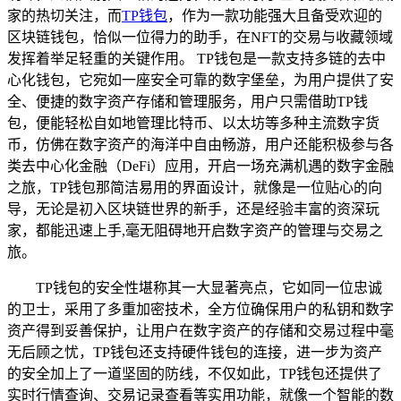
家的热切关注，而
TP钱包
，作为一款功能强大且备受欢迎的
区块链钱包，恰似一位得力的助手，在NFT的交易与收藏领域
发挥着举足轻重的关键作用。 TP钱包是一款支持多链的去中
心化钱包，它宛如一座安全可靠的数字堡垒，为用户提供了安
全、便捷的数字资产存储和管理服务，用户只需借助TP钱
包，便能轻松自如地管理比特币、以太坊等多种主流数字货
币，仿佛在数字资产的海洋中自由畅游，用户还能积极参与各
类去中心化金融（DeFi）应用，开启一场充满机遇的数字金融
之旅，TP钱包那简洁易用的界面设计，就像是一位贴心的向
导，无论是初入区块链世界的新手，还是经验丰富的资深玩
家，都能迅速上手,毫无阻碍地开启数字资产的管理与交易之
旅。
TP钱包的安全性堪称其一大显著亮点，它如同一位忠诚
的卫士，采用了多重加密技术，全方位确保用户的私钥和数字
资产得到妥善保护，让用户在数字资产的存储和交易过程中毫
无后顾之忧，TP钱包还支持硬件钱包的连接，进一步为资产
的安全加上了一道坚固的防线，不仅如此，TP钱包还提供了
实时行情查询、交易记录查看等实用功能，就像一个智能的数