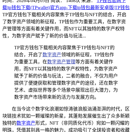
时间：2026年04月05日
阅读：
1408
次
来源：
TP钱包官网下
载|tp钱包下载(TPwallet)官方app-下载tp钱包最新安卓版|TP钱包
TP官方钱包下载相关内容聚焦于TP钱包与NFT的结合，开启
了数字资产领域的新征程，TP钱包作为重要工具，在数字资
产管理等方面有着关键作用，而NFT以其独特的数字产权特
性，为数字资产赋予了新的价值与玩法...
TP官方钱包下载相关内容聚焦于TP钱包与NFT的
结合，开启了
数字资产
领域的新征程，TP钱包作
为重要工具，在
数字资产管理
等方面有着关键作
用，而NFT以其独特的数字产权特性，为数字资产
赋予了新的价值与玩法，二者的融合，不仅为用户
提供了便捷获取和管理数字资产的途径，还在数字
艺术、虚拟世界等多个场景中展现出巨大潜力，为
数字资产市场带来新的活力与发展方向。
在当今这个数字化浪潮如惊涛骇浪般汹涌澎湃的时代，区
块链技术犹如一颗璀璨的新星，其蓬勃发展催生出了众多新颖
独特的
数字资产
形式，NFT（非同质化代币）宛如一颗闪耀的
明珠，凭借其别具一格的魅力，成功吸引了全球投资者和收藏