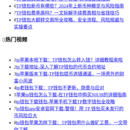
6
TP钱包新币有哪些？2024年上新币种概览与风险指南
7
TP钱包费率高吗？一文拆解手续费真相与省钱技巧
8
TP钱包大额转交易所全攻略，安全流程、风险规避与
实操要点
热门视频

1
tp苹果本地下载：TP钱包怎么转入钱？详细教程来啦
2
tp下载地址-深入了解TP钱包的代币合约地址
3
tp苹果版本下载-TP钱包提币选错通道，一场意外的财
富小风波
4
tp老钱包下载：TP钱包不更新，隐患与应对
5
苹果tp钱包怎么下载-在TP钱包中购买NIUB的详细指南
6
tp钱包下载钱包-苹果手机下载TP数字钱包全攻略
7
tp钱包app安卓官网下载-警惕！用 TP 钱包买未发行的
币风险巨大
8
tp钱包苹果怎样下载：TP钱包用什么做矿工费，一文带
你了解