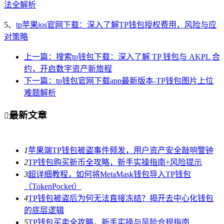
法全解析
5、
tp苹果ios官网下载：深入了解TP钱包授权费用，风险与应
对策略
上一篇：搜索tp钱包下载：深入了解 TP 钱包与 AKPL 合
约，开启数字资产新旅程
下一篇：tp钱包官网下载app最新版本-TP钱包图片上位
难题解析
最新文章

1
苹果端TP钱包被盗事件频发，用户资产安全敲响警钟
2
TP钱包购买新币全攻略，新手实操指南+风险提示
3
超详细教程，如何将MetaMask钱包导入TP钱包
（TokenPocket）
4
TP钱包被盗后为何无法直接冻结？揭开去中心化钱包
的底层逻辑
5
TP钱包买卖全攻略，新手实操与风险合规指南