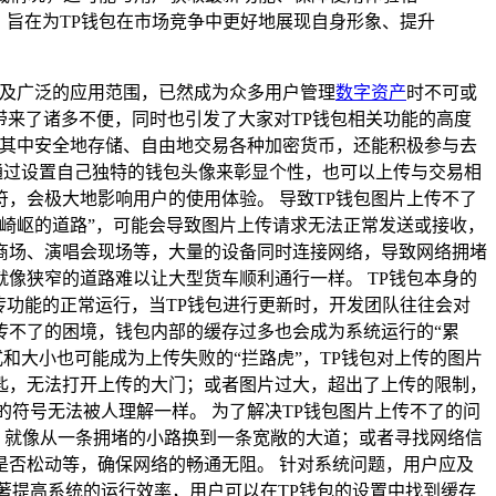
，旨在为TP钱包在市场竞争中更好地展现自身形象、提升
及广泛的应用范围，已然成为众多用户管理
数字资产
时不可或
带来了诸多不便，同时也引发了大家对TP钱包相关功能的高度
其中安全地存储、自由地交易各种加密货币，还能积极参与去
通过设置自己独特的钱包头像来彰显个性，也可以上传与交易相
，会极大地影响用户的使用体验。 导致TP钱包图片上传不了
崎岖的道路”，可能会导致图片上传请求无法正常发送或接收，
商场、演唱会现场等，大量的设备同时连接网络，导致网络拥堵
像狭窄的道路难以让大型货车顺利通行一样。 TP钱包本身的
传功能的正常运行，当TP钱包进行更新时，开发团队往往会对
传不了的困境，钱包内部的缓存过多也会成为系统运行的“累
和大小也可能成为上传失败的“拦路虎”，TP钱包对上传的图片
匙，无法打开上传的大门；或者图片过大，超出了上传的限制，
符号无法被人理解一样。 为了解决TP钱包图片上传不了的问
络，就像从一条拥堵的小路换到一条宽敞的大道；或者寻找网络信
否松动等，确保网络的畅通无阻。 针对系统问题，用户应及
著提高系统的运行效率，用户可以在TP钱包的设置中找到缓存