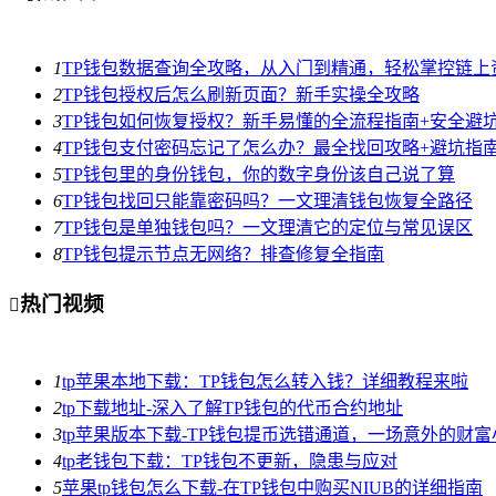
1
TP钱包数据查询全攻略，从入门到精通，轻松掌控链上
2
TP钱包授权后怎么刷新页面？新手实操全攻略
3
TP钱包如何恢复授权？新手易懂的全流程指南+安全避
4
TP钱包支付密码忘记了怎么办？最全找回攻略+避坑指
5
TP钱包里的身份钱包，你的数字身份该自己说了算
6
TP钱包找回只能靠密码吗？一文理清钱包恢复全路径
7
TP钱包是单独钱包吗？一文理清它的定位与常见误区
8
TP钱包提示节点无网络？排查修复全指南
热门视频

1
tp苹果本地下载：TP钱包怎么转入钱？详细教程来啦
2
tp下载地址-深入了解TP钱包的代币合约地址
3
tp苹果版本下载-TP钱包提币选错通道，一场意外的财
4
tp老钱包下载：TP钱包不更新，隐患与应对
5
苹果tp钱包怎么下载-在TP钱包中购买NIUB的详细指南