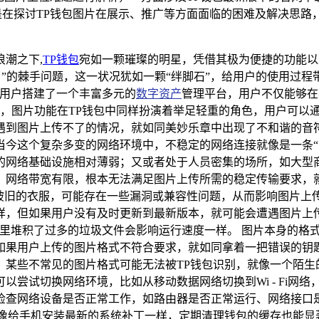
是在探讨TP钱包图片在展示、推广等方面面临的困难及解决思路
潮之下,
TP钱包
宛如一颗璀璨的明星，凭借其极为便捷的功能以
了”的棘手问题，这一状况犹如一颗“绊脚石”，给用户的使用过程
为用户搭建了一个丰富多元的
数字资产
管理平台，用户不仅能够在
力，图片功能在TP钱包中同样扮演着举足轻重的角色，用户可以
到图片上传不了的情况，就如同美妙乐章中出现了不和谐的音符
当今这个复杂多变的网络环境中，不稳定的网络连接就像是一条“
的网络基础设施相对薄弱；又或者处于人员密集的场所，如大型
网络带宽有限，根本无法满足图片上传所需的稳定传输要求，就
破旧的衣服，可能存在一些漏洞或兼容性问题，从而影响图片上
样，但如果用户没有及时更新到最新版本，就可能会遭遇图片上
里堆积了过多的垃圾文件会影响运行速度一样。 图片本身的格式
如果用户上传的图片格式不符合要求，就如同拿着一把错误的钥
某些不常见的图片格式可能无法被TP钱包识别，就像一个陌生的
以尝试切换网络环境，比如从移动数据网络切换到Wi - Fi网
检查网络设备是否正常工作，如路由器是否正常运行、网络接口是
像给手机安装最新的系统补丁一样，定期清理钱包的缓存也能显