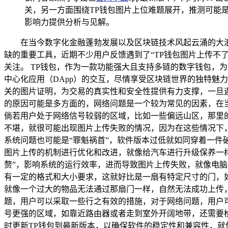
关，另一方面围绕TP钱包图片上位难题展开，推测可能
影响力提供分析与见解。
在当今数字化金融蓬勃发展以及区块链技术风起云涌的大浪
缺的重要工具，近期不少用户反馈遇到了“TP钱包图片上传不
关注。 TP钱包，作为一款功能强大且支持多链的数字钱包，
中心化应用（DApp）的交互，尽情享受区块链世界的独特魅
关的图片证明，为交易的真实性和安全性提供有力支撑，一旦遇
的原因可能是多方面的，网络问题是一个较为常见的因素，在
倘若用户处于网络信号较弱的区域，比如一些偏远山区，那里
不堪，就很可能出现图片上传失败的情况，因为在这些情况下，
系统问题也可能是“罪魁祸首”，软件版本过低就如同穿着一件
图片上传的机制进行优化和改进，就像给汽车进行升级保养一
赘”，影响系统的运行效率，进而导致图片上传失败，就像电脑
有一定的格式和大小要求，这就好比是一扇有特定尺寸的门，
就像一个过大的物品无法通过那扇门一样，自然无法成功上传，
题，用户可以采取一些行之有效的措施，对于网络问题，用户可
号更强的区域，如靠近路由器或者走到室外开阔地带，还需要
时更新TP钱包到最新版本，以确保软件的稳定性和兼容性，就