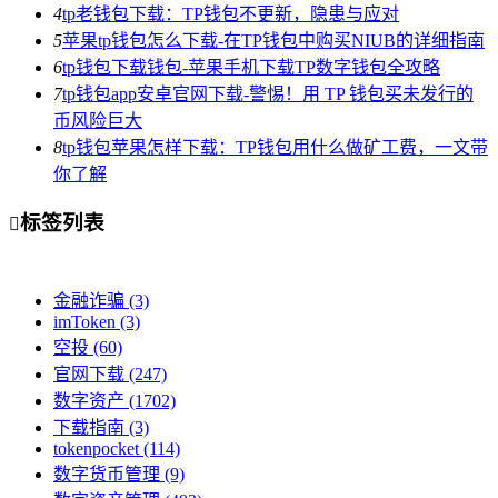
4
tp老钱包下载：TP钱包不更新，隐患与应对
5
苹果tp钱包怎么下载-在TP钱包中购买NIUB的详细指南
6
tp钱包下载钱包-苹果手机下载TP数字钱包全攻略
7
tp钱包app安卓官网下载-警惕！用 TP 钱包买未发行的
币风险巨大
8
tp钱包苹果怎样下载：TP钱包用什么做矿工费，一文带
你了解
标签列表

金融诈骗
(3)
imToken
(3)
空投
(60)
官网下载
(247)
数字资产
(1702)
下载指南
(3)
tokenpocket
(114)
数字货币管理
(9)