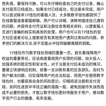
慌失措，要保持冷静，可以先仔细检查自己的支付记录，确认
支付是否已经成功，如果支付已经成功，但注册未完成，用户
可以尝试联系TP钱包的客服人员，大多数数字钱包都提供了
在线客服或者客服邮箱，用户可以详细、清晰地描述自己遇到
的问题，并提供支付凭证和注册信息等相关资料，以便客服人
员进行准确的核实和高效的处理，用户也可以在TP钱包的官
方社区或者论坛上搜索是否有其他用户遇到过类似的问题，参
考他们的解决方法,说不定能从中找到破解难题的钥匙。
TP钱包作为数字钱包领域的重要一员，肩负着保障用户
权益的重要责任，应该高度重视用户反馈的问题，加大投入，
加强系统的稳定性和安全性，对于注册支付后未成功的情况，
要建立快速响应机制，就像一支训练有素的应急部队，及时为
用户解决问题，切实保障用户的合法权益，而用户在使用数字
钱包时，也要提高自身的风险意识，仔细阅读注册和支付流
程，如同在迷宫中寻找正确的道路一般，避免因操作失误而造
成不必要的损失，才能让数字钱包更好地服务于用户，推动数
字资产行业的健康、有序发展。