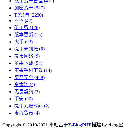
数字资产管理
(492)
加密资产
(547)
TP钱包
(2280)
EOS
(42)
矿工费
(126)
版本更新
(16)
火币
(93)
提币未到账
(6)
提币网络
(9)
苹果下载
(54)
苹果手机下载
(14)
资产安全
(489)
资金池
(4)
无畏契约
(2)
币安
(90)
提币到账时间
(2)
虚拟货币
(4)
Copyright © 2019-2021 本站基于
Z-BlogPHP
搭建
by zblog屋