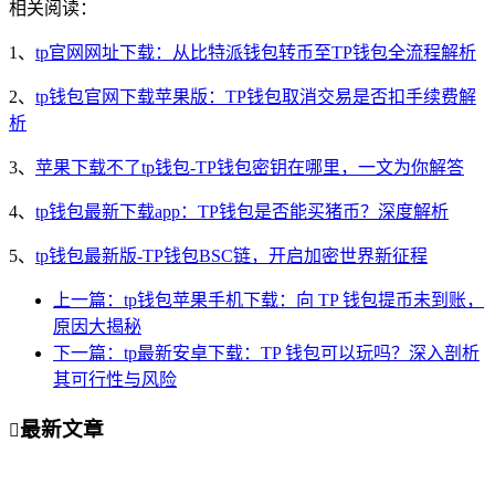
相关阅读：
1、
tp官网网址下载：从比特派钱包转币至TP钱包全流程解析
2、
tp钱包官网下载苹果版：TP钱包取消交易是否扣手续费解
析
3、
苹果下载不了tp钱包-TP钱包密钥在哪里，一文为你解答
4、
tp钱包最新下载app：TP钱包是否能买猪币？深度解析
5、
tp钱包最新版-TP钱包BSC链，开启加密世界新征程
上一篇：tp钱包苹果手机下载：向 TP 钱包提币未到账，
原因大揭秘
下一篇：tp最新安卓下载：TP 钱包可以玩吗？深入剖析
其可行性与风险
最新文章
