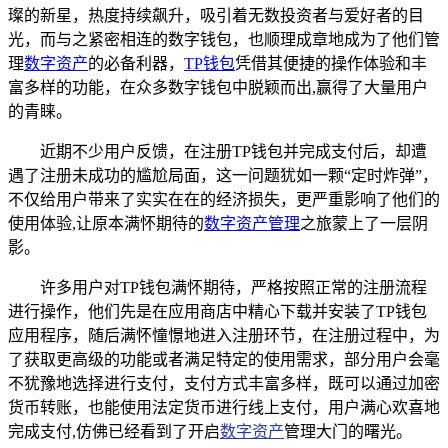
璨的新星，热度持续飙升，吸引着无数投资者与爱好者的目
光，而与之紧密相连的数字钱包，也顺理成章地成为了他们管
理
数字资产
的必备利器，
TP钱包
凭借其便捷的操作体验和丰
富多样的功能，在众多数字钱包中脱颖而出,赢得了大量用户
的青睐。
近期不少用户反馈，在注册TP钱包并完成支付后，却遭
遇了注册未成功的尴尬局面，这一问题犹如一颗“定时炸弹”，
不仅给用户带来了实实在在的经济损失，更严重影响了他们的
使用体验,让原本满怀期待的
数字资产管理
之旅蒙上了一层阴
影。
许多用户对TP钱包满怀期待，严格按照正常的注册流程
进行操作，他们先是在应用商店中精心下载并安装了TP钱包
应用程序，随后满怀憧憬地进入注册环节，在注册过程中，为
了获取更高级的功能或者满足特定的使用需求，部分用户会毫
不犹豫地选择进行支付，支付方式丰富多样，既可以通过加密
货币转账，也能使用法定货币进行线上支付，用户满心欢喜地
完成支付,仿佛已经看到了开启
数字资产
管理大门的曙光。