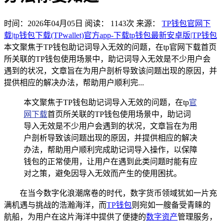
时间：2026年04月05日
阅读：
1143
次
来源：
TP钱包官网下
载|tp钱包下载(TPwallet)官方app-下载tp钱包最新安卓版|TP钱包
本文聚焦于TP钱包助记词导入无效的问题，在tp官网下载首页
所关联的TP钱包使用场景中，助记词导入无效是不少用户会
遇到的状况，文章旨在为用户剖析导致该问题出现的原因，并
提供相应的解决办法，帮助用户顺利完...
本文聚焦于TP钱包助记词导入无效的问题，在tp
官
网下载
首页所关联的TP钱包使用场景中，助记词
导入无效是不少用户会遇到的状况，文章旨在为用
户剖析导致该问题出现的原因，并提供相应的解决
办法，帮助用户顺利完成助记词导入操作，以保障
钱包的正常使用，让用户在遇到此类问题时能有应
对之策，避免因导入无效而产生的使用困扰。
在当今数字化浪潮席卷的时代，数字货币领域犹如一片充
满机遇与挑战的浩瀚海洋，而
TP钱包
则宛如一艘备受青睐的
航船，为用户在这片海洋中提供了便捷的
数字资产
管理服务，