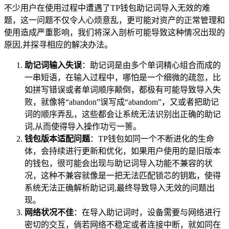
不少用户在使用过程中遭遇了TP钱包助记词导入无效的难
题，这一问题不仅令人心烦意乱，更可能对资产的正常管理和
使用造成严重影响，我们将深入剖析可能导致这种情况出现的
原因,并探寻相应的解决办法。
助记词输入失误
：助记词是由多个单词精心组合而成的
一串短语，在输入过程中，哪怕是一个细微的疏忽，比
如拼写错误或者单词顺序颠倒，都极有可能导致导入失
败，就像将“abandon”误写成“abandom”，又或者把助记
词的顺序弄乱，这些都会让系统无法识别出正确的助记
词,从而使得导入操作功亏一篑。
钱包版本适配问题
：TP钱包如同一个不断进化的生命
体，会持续进行更新和优化，如果用户使用的是旧版本
的钱包，很可能会出现与助记词导入功能不兼容的状
况，这种不兼容就像是一把无法匹配锁芯的钥匙，使得
系统无法正确解析助记词,最终导致导入无效的问题出
现。
网络状况不佳
：在导入助记词时，设备需要与网络进行
密切的交互，倘若网络不稳定或者连接中断，就如同在