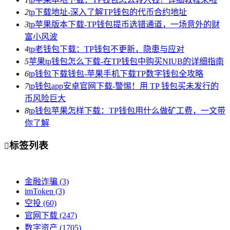
2
tp下载地址-深入了解TP钱包的代币合约地址
3
tp苹果版本下载-TP钱包提币选错通道，一场意外的财
富小风波
4
tp老钱包下载：TP钱包不更新，隐患与应对
5
苹果tp钱包怎么下载-在TP钱包中购买NIUB的详细指南
6
tp钱包下载钱包-苹果手机下载TP数字钱包全攻略
7
tp钱包app安卓官网下载-警惕！用 TP 钱包买未发行的
币风险巨大
8
tp钱包苹果怎样下载：TP钱包用什么做矿工费，一文带
你了解
标签列表

金融诈骗
(3)
imToken
(3)
空投
(60)
官网下载
(247)
数字资产
(1705)