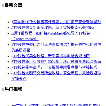
最新文章

1
苹果端TP钱包被盗事件频发，用户资产安全敲响警钟
2
TP钱包购买新币全攻略，新手实操指南+风险提示
3
超详细教程，如何将MetaMask钱包导入TP钱包
（TokenPocket）
4
TP钱包被盗后为何无法直接冻结？揭开去中心化钱包
的底层逻辑
5
TP钱包买卖全攻略，新手实操与风险合规指南
6
TP钱包新币有哪些？2024年上新币种概览与风险指南
7
TP钱包费率高吗？一文拆解手续费真相与省钱技巧
8
TP钱包大额转交易所全攻略，安全流程、风险规避与
实操要点
热门视频

1
tp苹果本地下载：TP钱包怎么转入钱？详细教程来啦