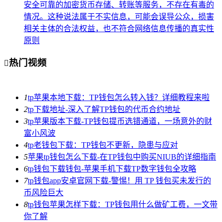
安全可靠的加密货币存储、转账等服务，不存在有毒的
情况。这种说法属于不实信息，可能会误导公众，损害
相关主体的合法权益，也不符合网络信息传播的真实性
原则
热门视频

1
tp苹果本地下载：TP钱包怎么转入钱？详细教程来啦
2
tp下载地址-深入了解TP钱包的代币合约地址
3
tp苹果版本下载-TP钱包提币选错通道，一场意外的财
富小风波
4
tp老钱包下载：TP钱包不更新，隐患与应对
5
苹果tp钱包怎么下载-在TP钱包中购买NIUB的详细指南
6
tp钱包下载钱包-苹果手机下载TP数字钱包全攻略
7
tp钱包app安卓官网下载-警惕！用 TP 钱包买未发行的
币风险巨大
8
tp钱包苹果怎样下载：TP钱包用什么做矿工费，一文带
你了解