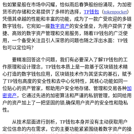
包如繁星般在市场中闪耀，恰似雨后春笋般纷纷涌现，为加密
货币的存储和交易提供了多样的选择，
TP钱包
（
tokenpocket
）
凭借其卓越的性能和丰富的功能，成为了一款广受欢迎的多链
数字钱包，它宛如一座
数字资产
的安全堡垒，为用户提供了便
捷、高效的数字资产管理和交易服务，随着TP钱包的广泛使
用，一个备受关注且引人深思的问题也随之浮出水面：TP钱
包可以定位吗？
要精准回答这个问题，我们有必要深入了解TP钱包的工
作原理和设计理念，TP钱包本质上是一款基于区块链技术精
心打造的数字钱包应用，区块链技术作为其坚实的基石，赋予
了TP钱包高度的安全性和去中心化特性，其核心功能如同一
位贴心的资产管家，帮助用户安全地存储、管理和交易各种
加
密资产
，它通过先进的加密算法和严谨的私钥管理，如同给用
户的资产加上了一把坚固的锁,确保用户资产的安全性和隐私
性。
从技术层面进行剖析，TP钱包本身并没有主动获取用户
定位信息的内在需求，它的主要功能紧紧围绕着数字资产的操