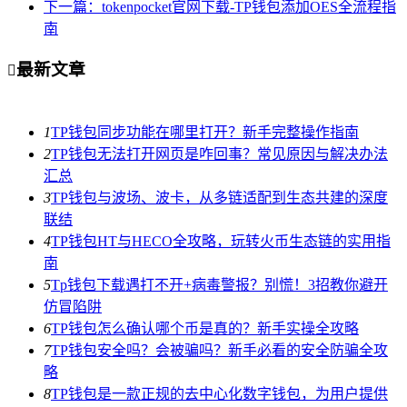
下一篇：tokenpocket官网下载-TP钱包添加OES全流程指
南
最新文章

1
TP钱包同步功能在哪里打开？新手完整操作指南
2
TP钱包无法打开网页是咋回事？常见原因与解决办法
汇总
3
TP钱包与波场、波卡，从多链适配到生态共建的深度
联结
4
TP钱包HT与HECO全攻略，玩转火币生态链的实用指
南
5
Tp钱包下载遇打不开+病毒警报？别慌！3招教你避开
仿冒陷阱
6
TP钱包怎么确认哪个币是真的？新手实操全攻略
7
TP钱包安全吗？会被骗吗？新手必看的安全防骗全攻
略
8
TP钱包是一款正规的去中心化数字钱包，为用户提供