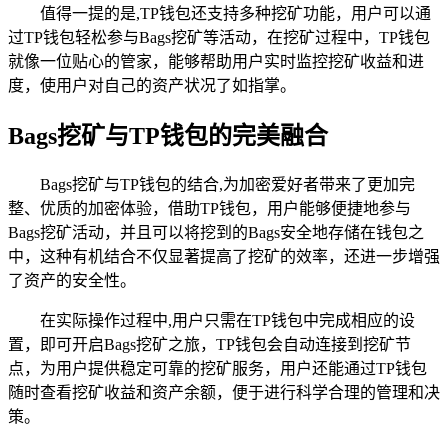
值得一提的是,TP钱包还支持多种挖矿功能，用户可以通
过TP钱包轻松参与Bags挖矿等活动，在挖矿过程中，TP钱包
就像一位贴心的管家，能够帮助用户实时监控挖矿收益和进
度，使用户对自己的资产状况了如指掌。
Bags挖矿与TP钱包的完美融合
Bags挖矿与TP钱包的结合,为加密爱好者带来了更加完
整、优质的加密体验，借助TP钱包，用户能够便捷地参与
Bags挖矿活动，并且可以将挖到的Bags安全地存储在钱包之
中，这种有机结合不仅显著提高了挖矿的效率，还进一步增强
了资产的安全性。
在实际操作过程中,用户只需在TP钱包中完成相应的设
置，即可开启Bags挖矿之旅，TP钱包会自动连接到挖矿节
点，为用户提供稳定可靠的挖矿服务，用户还能通过TP钱包
随时查看挖矿收益和资产余额，便于进行科学合理的管理和决
策。