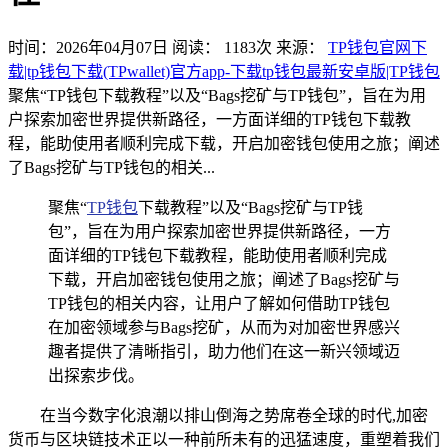
时间：2026年04月07日
阅读：
1183
次
来源：
TP钱包官网下
载|tp钱包下载(TPwallet)官方app-下载tp钱包最新安卓版|TP钱包
聚焦“TP钱包下载教程”以及“Bags挖矿与TP钱包”，旨在为用
户探索加密世界提供新路径，一方面详细的TP钱包下载教
程，能助使用者顺利完成下载，开启加密钱包使用之旅；阐述
了Bags挖矿与TP钱包的相关...
聚焦“
TP钱包
下载教程”以及“Bags挖矿与TP钱
包”，旨在为用户探索加密世界提供新路径，一方
面详细的TP钱包下载教程，能助使用者顺利完成
下载，开启加密钱包使用之旅；阐述了Bags挖矿与
TP钱包的相关内容，让用户了解如何借助TP钱包
在加密领域参与Bags挖矿，从而为对加密世界感兴
趣者提供了清晰指引，助力他们在这一新兴领域迈
出探索步伐。
在当今数字化浪潮以排山倒海之势席卷全球的时代,加密
货币与区块链技术正以一种前所未有的迅猛速度，重塑着我们