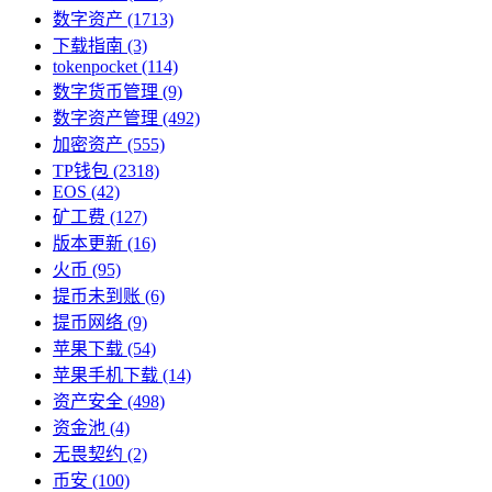
数字资产
(1713)
下载指南
(3)
tokenpocket
(114)
数字货币管理
(9)
数字资产管理
(492)
加密资产
(555)
TP钱包
(2318)
EOS
(42)
矿工费
(127)
版本更新
(16)
火币
(95)
提币未到账
(6)
提币网络
(9)
苹果下载
(54)
苹果手机下载
(14)
资产安全
(498)
资金池
(4)
无畏契约
(2)
币安
(100)