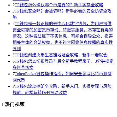
2
TP钱包怎么确认哪个币是真的？新手实操全攻略
3
TP钱包安全吗？会被骗吗？新手必看的安全防骗全攻
略
4
TP钱包是一款正规的去中心化数字钱包，为用户提供
安全可靠的加密货币存储、转账等服务，不存在有毒的
情况。这种说法属于不实信息，可能会误导公众，损害
相关主体的合法权益，也不符合网络信息传播的真实性
原则
5
TP钱包创建火币生态链地址全攻略，新手一看就会
6
TP钱包怎么切换登录？最全新手教程来了，3分钟搞定
多账号切换
7
TokenPocket钱包操作指南，如何安全领取比特币测试
网代币
8
TP钱包流动挖矿全攻略，新手入门、实操步骤与风险
规避，轻松玩转DeFi被动收益
热门视频
