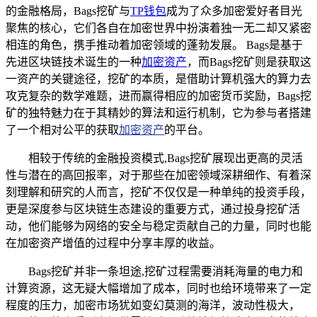
的金融格局，Bags挖矿与
TP钱包
成为了众多加密爱好者目光
聚焦的核心，它们各自在加密世界中扮演着独一无二却又紧密
相连的角色，携手推动着加密领域的蓬勃发展。 Bags是基于
先进区块链技术诞生的一种
加密资产
，而Bags挖矿则是获取这
一资产的关键途径，挖矿的本质，是借助计算机强大的算力去
攻克复杂的数学难题，进而赢得相应的加密货币奖励，Bags挖
矿的独特魅力在于其精妙的算法和运行机制，它为参与者搭建
了一个相对公平的获取
加密资产
的平台。
相较于传统的金融投资模式,Bags挖矿展现出更高的灵活
性与潜在的高回报率，对于那些在加密领域深耕细作、有着深
刻理解和研究的人而言，挖矿不仅仅是一种单纯的投资手段，
更是深度参与区块链生态建设的重要方式，通过投身挖矿活
动，他们能够为网络的安全与稳定贡献自己的力量，同时也能
在加密资产增值的过程中分享丰厚的收益。
Bags挖矿并非一条坦途,挖矿过程需要消耗海量的电力和
计算资源，这无疑大幅增加了成本，同时也给环境带来了一定
程度的压力，加密市场犹如变幻莫测的海洋，波动性极大，