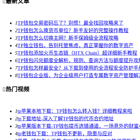
最新文章

1
TP钱包交易密码忘了？别慌！最全找回攻略来了
2
TP钱包怎么换货币单位？新手友好的完整操作教程
3
TP钱包怎么切换主网？新手保姆级全流程攻略
4
TP独立钱包，告别托管焦虑，真正掌握你的数字资产
5
TP钱包添加火币生态链（HTX Chain）超详细新手教程
6
TP钱包闪兑额度全解析，规则、查询方法与额度提升攻
7
TP钱包怎样最安全？从下载到使用的全流程安全防护手
8
TP钱包企业版，为企业级用户打造专属数字资产管理解决
热门视频

1
tp苹果本地下载：TP钱包怎么转入钱？详细教程来啦
2
tp下载地址-深入了解TP钱包的代币合约地址
3
tp苹果版本下载-TP钱包提币选错通道，一场意外的财
4
tp老钱包下载：TP钱包不更新，隐患与应对