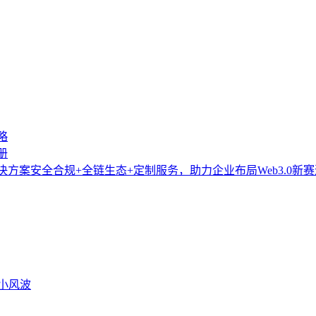
略
册
方案安全合规+全链生态+定制服务，助力企业布局Web3.0新赛
富小风波