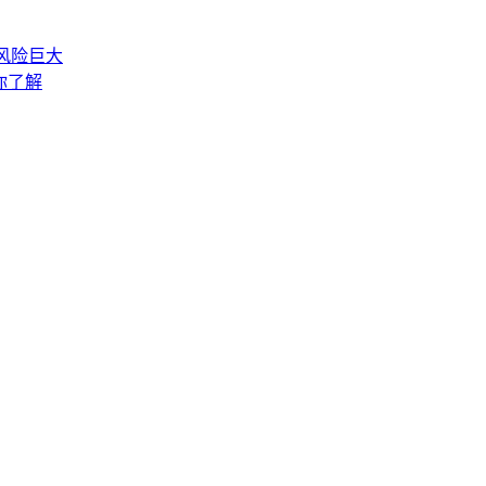
币风险巨大
你了解