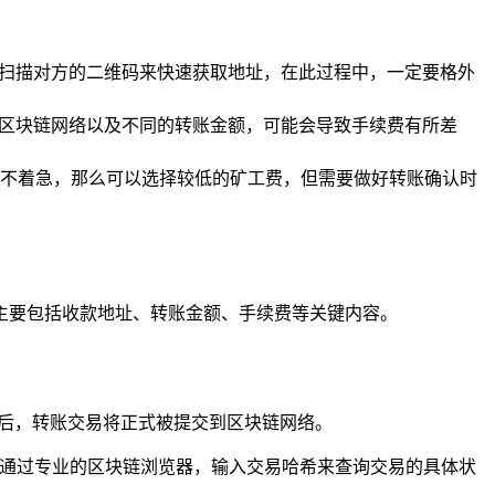
过扫描对方的二维码来快速获取地址，在此过程中，一定要格外
的区块链网络以及不同的转账金额，可能会导致手续费有所差
不着急，那么可以选择较低的矿工费，但需要做好转账确认时
主要包括收款地址、转账金额、手续费等关键内容。
证后，转账交易将正式被提交到区块链网络。
以通过专业的区块链浏览器，输入交易哈希来查询交易的具体状