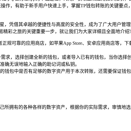
账操作，有助于新手用户快速上手，掌握TP钱包转账的关键要点
星，凭借其卓越的便捷性与高度的安全性，成为了广大用户管理
易精彩之旅的关键重要一步，就让我们为大家详细且全面地介绍
正规可靠的应用商店，如苹果App Store、安卓应用商店等
身需求，选择创建全新的钱包，或者导入已有的钱包，当你选择
准确无误地输入正确的助记词或私钥。
的钱包中是否有足够的数字资产用于本次转账，还需要保证钱包
自己所拥有的各种各样的数字资产，根据你的实际需求，审慎地选