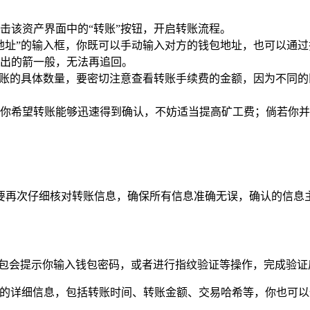
击该资产界面中的“转账”按钮，开启转账流程。
地址”的输入框，你既可以手动输入对方的钱包地址，也可以通
出的箭一般，无法再追回。
转账的具体数量，要密切注意查看转账手续费的金额，因为不同
你希望转账能够迅速得到确认，不妨适当提高矿工费；倘若你并
要再次仔细核对转账信息，确保所有信息准确无误，确认的信息
P钱包会提示你输入钱包密码，或者进行指纹验证等操作，完成验
转账的详细信息，包括转账时间、转账金额、交易哈希等，你也可