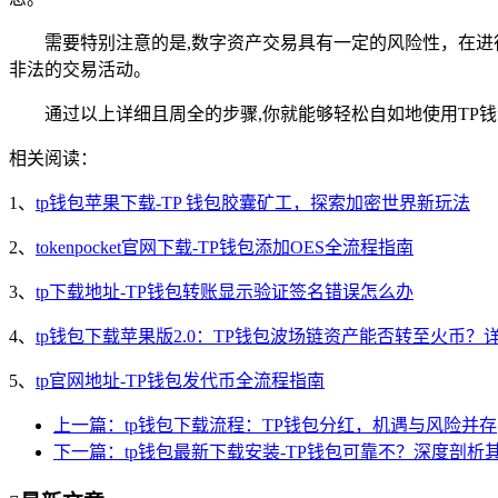
需要特别注意的是,数字资产交易具有一定的风险性，在
非法的交易活动。
通过以上详细且周全的步骤,你就能够轻松自如地使用TP
相关阅读：
1、
tp钱包苹果下载-TP 钱包胶囊矿工，探索加密世界新玩法
2、
tokenpocket官网下载-TP钱包添加OES全流程指南
3、
tp下载地址-TP钱包转账显示验证签名错误怎么办
4、
tp钱包下载苹果版2.0：TP钱包波场链资产能否转至火币？
5、
tp官网地址-TP钱包发代币全流程指南
上一篇：tp钱包下载流程：TP钱包分红，机遇与风险并存
下一篇：tp钱包最新下载安装-TP钱包可靠不？深度剖析