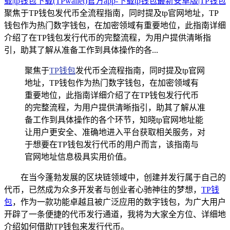
载|tp钱包下载(TPwallet)官方app-下载tp钱包最新安卓版|TP钱包
聚焦于TP钱包发代币全流程指南，同时提及tp官网地址，TP
钱包作为热门数字钱包，在加密领域有重要地位，此指南详细
介绍了在TP钱包发行代币的完整流程，为用户提供清晰指
引，助其了解从准备工作到具体操作的各...
聚焦于
TP钱包
发代币全流程指南，同时提及tp官网
地址，TP钱包作为热门数字钱包，在加密领域有
重要地位，此指南详细介绍了在TP钱包发行代币
的完整流程，为用户提供清晰指引，助其了解从准
备工作到具体操作的各个环节，知晓tp官网地址能
让用户更安全、准确地进入平台获取相关服务，对
于想要在TP钱包发行代币的用户而言，该指南与
官网地址信息极具实用价值。
在当今蓬勃发展的区块链领域中，创建并发行属于自己的
代币，已然成为众多开发者与创业者心驰神往的梦想，
TP钱
包
，作为一款功能卓越且被广泛应用的数字钱包，为广大用户
开辟了一条便捷的代币发行通道，我将为大家全方位、详细地
介绍如何借助TP钱包来发行代币。