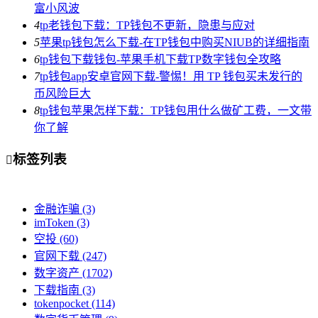
富小风波
4
tp老钱包下载：TP钱包不更新，隐患与应对
5
苹果tp钱包怎么下载-在TP钱包中购买NIUB的详细指南
6
tp钱包下载钱包-苹果手机下载TP数字钱包全攻略
7
tp钱包app安卓官网下载-警惕！用 TP 钱包买未发行的
币风险巨大
8
tp钱包苹果怎样下载：TP钱包用什么做矿工费，一文带
你了解
标签列表

金融诈骗
(3)
imToken
(3)
空投
(60)
官网下载
(247)
数字资产
(1702)
下载指南
(3)
tokenpocket
(114)