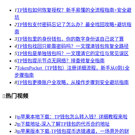
1
TP钱包如何恢复授权？新手易懂的全流程指南+安全避
坑
2
TP钱包支付密码忘记了怎么办？最全找回攻略+避坑指
南
3
TP钱包里的身份钱包，你的数字身份该自己说了算
4
TP钱包找回只能靠密码吗？一文理清钱包恢复全路径
5
TP钱包是单独钱包吗？一文理清它的定位与常见误区
6
TP钱包提示节点无网络？排查修复全指南
7
TokenPocket（TP钱包）注册详细流程，新手从0到1全
步骤指南
8
TP钱包更换账户全攻略，从操作步骤到安全避坑指南
热门视频

1
tp苹果本地下载：TP钱包怎么转入钱？详细教程来啦
2
tp下载地址-深入了解TP钱包的代币合约地址
3
tp苹果版本下载-TP钱包提币选错通道，一场意外的财