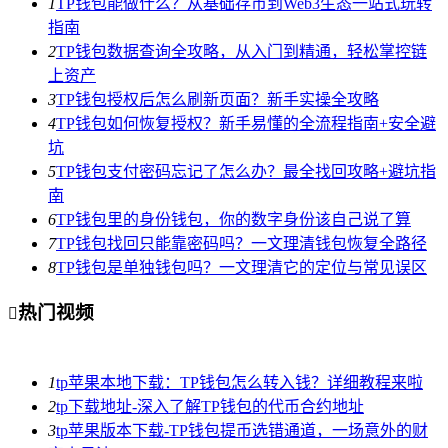
1
TP钱包能做什么？从基础存币到Web3生态一站式玩转
指南
2
TP钱包数据查询全攻略，从入门到精通，轻松掌控链
上资产
3
TP钱包授权后怎么刷新页面？新手实操全攻略
4
TP钱包如何恢复授权？新手易懂的全流程指南+安全避
坑
5
TP钱包支付密码忘记了怎么办？最全找回攻略+避坑指
南
6
TP钱包里的身份钱包，你的数字身份该自己说了算
7
TP钱包找回只能靠密码吗？一文理清钱包恢复全路径
8
TP钱包是单独钱包吗？一文理清它的定位与常见误区
热门视频

1
tp苹果本地下载：TP钱包怎么转入钱？详细教程来啦
2
tp下载地址-深入了解TP钱包的代币合约地址
3
tp苹果版本下载-TP钱包提币选错通道，一场意外的财