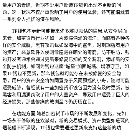
量用户的青睐，近期不少用户反馈TP钱包出现不更新的问
题，这一状况不仅严重影响了用户的使用体验，还可能潜藏着
一系列令人担忧的潜在风险。
TP钱包不更新可能带来诸多难以预估的隐患,从安全层面
来看，加密货币行业犹如一片波涛汹涌的海洋，面临着各种各
样的安全威胁，黑客攻击犹如深海中的鲨鱼，时刻觊觎着用户
的资产；恶意软件入侵则像隐藏在暗处的毒箭，防不胜防，钱
包开发者通常会通过更新来修复已知的安全漏洞，添加新的安
全防护机制，如同为钱包这座“城堡”加固城墙、增添守卫，如
果TP钱包不更新，那么钱包就可能存在未被修复的安全隐
患，用户的资产安全将如同置身于风雨飘摇的小舟，随时可能
遭受威胁，曾经就有一些加密货币钱包因为没有及时更新，被
黑客利用漏洞窃取了用户的大量资产，导致用户遭受了巨大的
经济损失，那些惨痛的教训至今仍历历在目。
在功能方面,随着加密货币市场的不断发展和变化，宛如
一场永不停歇的狂欢派对，新的交易模式、资产类型如璀璨的
烟花般不断涌现，TP钱包需要通过更新来支持这些新的功