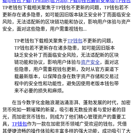
载|tp钱包下载(TPwallet)官方app-下载tp钱包最新安卓版|TP钱包
TP老钱包下载相关聚焦于TP钱包不更新的问题，TP钱包若不
更新存在诸多隐患，如可能因旧版本缺乏安全补丁而面临安全
风险，无法适配新的区块链功能和协议，影响用户体验与资产
安全，面对这些隐患，用户需重视钱包...
TP老钱包下载相关聚焦于
TP钱包
不更新的问题，
TP钱包若不更新存在诸多隐患，如可能因旧版本
缺乏安全补丁而面临安全风险，无法适配新的区块
链功能和协议，影响用户体验与
资产安全
，面对这
些隐患，用户需重视钱包更新，及时从官方渠道下
载最新版本，以保障自身在数字资产存储和交易过
程中的安全性和功能性，避免因使用老版本钱包带
来不必要的损失和麻烦。
在当今数字化金融浪潮汹涌澎湃、蓬勃发展的时代，加密
货币宛如一颗璀璨的新星，吸引着无数投资者与爱好者的目
光，而加密货币钱包，则成为了他们精心管理资产的重要工
具，
TP钱包
作为一款在加密货币领域广受欢迎的钱包，凭借
其便捷流畅的操作体验和丰富多样的强大功能，成功吸引了大