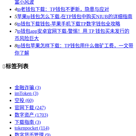
富小风波
4
tp老钱包下载：TP钱包不更新，隐患与应对
5
苹果tp钱包怎么下载-在TP钱包中购买NIUB的详细指南
6
tp钱包下载钱包-苹果手机下载TP数字钱包全攻略
7
tp钱包app安卓官网下载-警惕！用 TP 钱包买未发行的
币风险巨大
8
tp钱包苹果怎样下载：TP钱包用什么做矿工费，一文带
你了解
标签列表

金融诈骗
(3)
imToken
(3)
空投
(60)
官网下载
(247)
数字资产
(1703)
下载指南
(3)
tokenpocket
(114)
数字货币管理
(9)