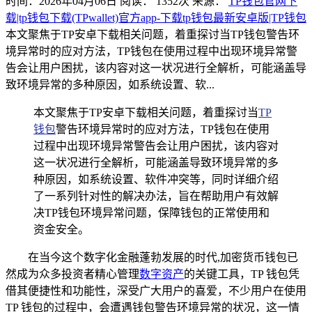
时间：2026年04月06日
阅读：
1352
次
来源：
TP钱包官网下
载|tp钱包下载(TPwallet)官方app-下载tp钱包最新安卓版|TP钱包
本文聚焦于TP安卓下载相关问题，着重探讨当TP钱包警告环
境异常时的应对方法，TP钱包在使用过程中出现环境异常警
告会让用户困扰，该内容对这一状况进行全解析，可能涵盖导
致环境异常的多种原因，如系统设置、软...
本文聚焦于TP安卓下载相关问题，着重探讨当
TP
钱包
警告环境异常时的应对方法，TP钱包在使用
过程中出现环境异常警告会让用户困扰，该内容对
这一状况进行全解析，可能涵盖导致环境异常的多
种原因，如系统设置、软件冲突等，同时详细介绍
了一系列针对性的解决办法，旨在帮助用户有效解
决TP钱包环境异常问题，保障钱包的正常使用和
资金安全。
在当今这个数字化金融蓬勃发展的时代,加密货币钱包已
然成为众多投资者精心管理
数字资产
的关键工具，TP 钱包凭
借其便捷性和功能性，深受广大用户的喜爱，不少用户在使用
TP 钱包的过程中，会遭遇钱包警告环境异常的状况，这一情