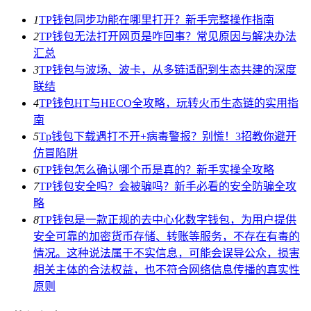
1
TP钱包同步功能在哪里打开？新手完整操作指南
2
TP钱包无法打开网页是咋回事？常见原因与解决办法
汇总
3
TP钱包与波场、波卡，从多链适配到生态共建的深度
联结
4
TP钱包HT与HECO全攻略，玩转火币生态链的实用指
南
5
Tp钱包下载遇打不开+病毒警报？别慌！3招教你避开
仿冒陷阱
6
TP钱包怎么确认哪个币是真的？新手实操全攻略
7
TP钱包安全吗？会被骗吗？新手必看的安全防骗全攻
略
8
TP钱包是一款正规的去中心化数字钱包，为用户提供
安全可靠的加密货币存储、转账等服务，不存在有毒的
情况。这种说法属于不实信息，可能会误导公众，损害
相关主体的合法权益，也不符合网络信息传播的真实性
原则