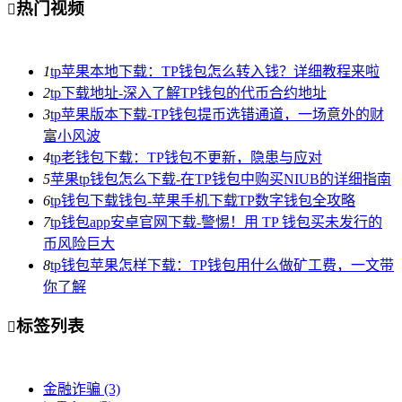
热门视频

1
tp苹果本地下载：TP钱包怎么转入钱？详细教程来啦
2
tp下载地址-深入了解TP钱包的代币合约地址
3
tp苹果版本下载-TP钱包提币选错通道，一场意外的财
富小风波
4
tp老钱包下载：TP钱包不更新，隐患与应对
5
苹果tp钱包怎么下载-在TP钱包中购买NIUB的详细指南
6
tp钱包下载钱包-苹果手机下载TP数字钱包全攻略
7
tp钱包app安卓官网下载-警惕！用 TP 钱包买未发行的
币风险巨大
8
tp钱包苹果怎样下载：TP钱包用什么做矿工费，一文带
你了解
标签列表

金融诈骗
(3)