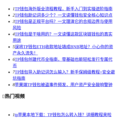
1
TP钱包海外版全流程教程，新手入门到实操进阶指南
2
TP钱包助记词多少个？一文读懂钱包安全核心知识点
3
TP钱包是正规平台吗？一文理清它的合规边界与使用
风险
4
TP钱包是干啥用的？一文读懂这款区块链钱包的真实
用途
5
误将TP钱包ETH收款地址填成BNB地址？小心你的资
产永久流失！
6
TP钱包创建代币全指南，零基础也能轻松发行专属代
币
7
TP钱包导入助记词怎么输入？新手保姆级教程+安全避
坑指南
8
苹果端TP钱包被盗事件频发，用户资产安全敲响警钟
热门视频

1
tp苹果本地下载：TP钱包怎么转入钱？详细教程来啦