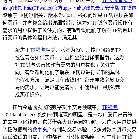
时间：2026年06月02日
阅读：
1298
次
来源：
TP钱包官网下
载|tp钱包下载(TPwallet)官方app-下载tp钱包最新安卓版|TP钱包
聚焦于TP钱包相关，版本为2.0.1，核心问题是TP钱包现在如
何买币，并宣称会给出详细指南，这为对TP钱包买币操作有
需求的用户提供了关注方向，有望帮助他们了解在TP钱包进
行买币的具体流程和方法，满足其...
聚焦于
TP钱包
相关，版本为2.0.1，核心问题是TP
钱包现在如何买币，并宣称会给出详细指南，这为
对TP钱包买币操作有需求的用户提供了关注方
向，有望帮助他们了解在TP钱包进行买币的具体
流程和方法，满足其在该钱包平台开展数字货币交
易的需求，让用户能更清晰、准确地在TP钱包完
成买币操作。
在当今蓬勃发展的数字货币交易领域中，
TP钱包
（TokenPocket）宛如一颗璀璨的明星，是一款广受用户青睐
的去中心化钱包，它凭借强大且便捷的功能，为广大用户提供
了极为便利的
数字资产
存储与交易体验，很多对数字货币交易
跃跃欲试的朋友，心中都有一个共同的疑问：现在使用TP钱