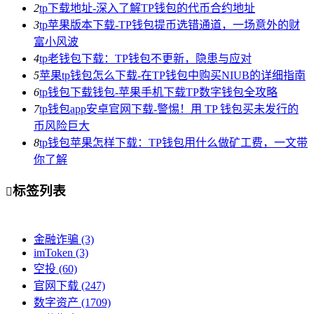
2
tp下载地址-深入了解TP钱包的代币合约地址
3
tp苹果版本下载-TP钱包提币选错通道，一场意外的财
富小风波
4
tp老钱包下载：TP钱包不更新，隐患与应对
5
苹果tp钱包怎么下载-在TP钱包中购买NIUB的详细指南
6
tp钱包下载钱包-苹果手机下载TP数字钱包全攻略
7
tp钱包app安卓官网下载-警惕！用 TP 钱包买未发行的
币风险巨大
8
tp钱包苹果怎样下载：TP钱包用什么做矿工费，一文带
你了解
标签列表

金融诈骗
(3)
imToken
(3)
空投
(60)
官网下载
(247)
数字资产
(1709)