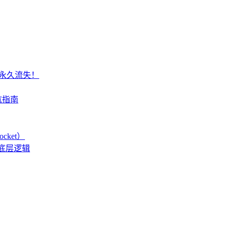
产永久流失！
坑指南
cket）
底层逻辑