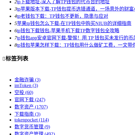
2
tp下载地址-深入了解TP钱包的代币合约地址
3
tp苹果版本下载-TP钱包提币选错通道，一场意外的财
4
tp老钱包下载：TP钱包不更新，隐患与应对
5
苹果tp钱包怎么下载-在TP钱包中购买NIUB的详细指南
6
tp钱包下载钱包-苹果手机下载TP数字钱包全攻略
7
tp钱包app安卓官网下载-警惕！用 TP 钱包买未发行的
8
tp钱包苹果怎样下载：TP钱包用什么做矿工费，一文带
标签列表

金融诈骗
(3)
imToken
(3)
空投
(60)
官网下载
(247)
数字资产
(1707)
下载指南
(3)
tokenpocket
(114)
数字货币管理
(9)
数字资产管理
(492)