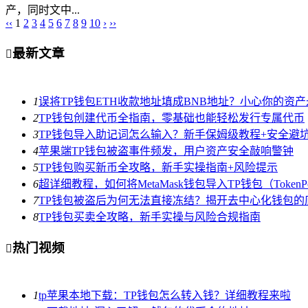
产，同时文中...
‹‹
1
2
3
4
5
6
7
8
9
10
›
››
最新文章

1
误将TP钱包ETH收款地址填成BNB地址？小心你的资
2
TP钱包创建代币全指南，零基础也能轻松发行专属代币
3
TP钱包导入助记词怎么输入？新手保姆级教程+安全避
4
苹果端TP钱包被盗事件频发，用户资产安全敲响警钟
5
TP钱包购买新币全攻略，新手实操指南+风险提示
6
超详细教程，如何将MetaMask钱包导入TP钱包（TokenPo
7
TP钱包被盗后为何无法直接冻结？揭开去中心化钱包的
8
TP钱包买卖全攻略，新手实操与风险合规指南
热门视频

1
tp苹果本地下载：TP钱包怎么转入钱？详细教程来啦