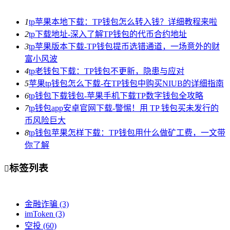
1
tp苹果本地下载：TP钱包怎么转入钱？详细教程来啦
2
tp下载地址-深入了解TP钱包的代币合约地址
3
tp苹果版本下载-TP钱包提币选错通道，一场意外的财
富小风波
4
tp老钱包下载：TP钱包不更新，隐患与应对
5
苹果tp钱包怎么下载-在TP钱包中购买NIUB的详细指南
6
tp钱包下载钱包-苹果手机下载TP数字钱包全攻略
7
tp钱包app安卓官网下载-警惕！用 TP 钱包买未发行的
币风险巨大
8
tp钱包苹果怎样下载：TP钱包用什么做矿工费，一文带
你了解
标签列表

金融诈骗
(3)
imToken
(3)
空投
(60)