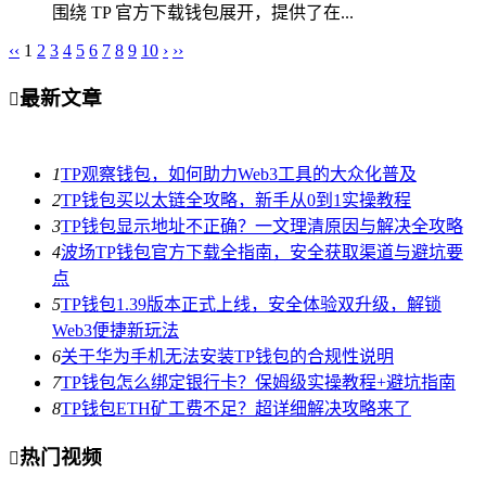
围绕 TP 官方下载钱包展开，提供了在...
‹‹
1
2
3
4
5
6
7
8
9
10
›
››
最新文章

1
TP观察钱包，如何助力Web3工具的大众化普及
2
TP钱包买以太链全攻略，新手从0到1实操教程
3
TP钱包显示地址不正确？一文理清原因与解决全攻略
4
波场TP钱包官方下载全指南，安全获取渠道与避坑要
点
5
TP钱包1.39版本正式上线，安全体验双升级，解锁
Web3便捷新玩法
6
关于华为手机无法安装TP钱包的合规性说明
7
TP钱包怎么绑定银行卡？保姆级实操教程+避坑指南
8
TP钱包ETH矿工费不足？超详细解决攻略来了
热门视频
