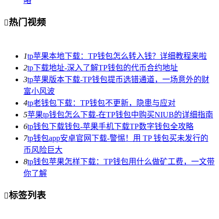
略
热门视频

1
tp苹果本地下载：TP钱包怎么转入钱？详细教程来啦
2
tp下载地址-深入了解TP钱包的代币合约地址
3
tp苹果版本下载-TP钱包提币选错通道，一场意外的财
富小风波
4
tp老钱包下载：TP钱包不更新，隐患与应对
5
苹果tp钱包怎么下载-在TP钱包中购买NIUB的详细指南
6
tp钱包下载钱包-苹果手机下载TP数字钱包全攻略
7
tp钱包app安卓官网下载-警惕！用 TP 钱包买未发行的
币风险巨大
8
tp钱包苹果怎样下载：TP钱包用什么做矿工费，一文带
你了解
标签列表
