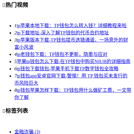
热门视频

1
tp苹果本地下载：TP钱包怎么转入钱？详细教程来啦
2
tp下载地址-深入了解TP钱包的代币合约地址
3
tp苹果版本下载-TP钱包提币选错通道，一场意外的财
富小风波
4
tp老钱包下载：TP钱包不更新，隐患与应对
5
苹果tp钱包怎么下载-在TP钱包中购买NIUB的详细指南
6
tp钱包下载钱包-苹果手机下载TP数字钱包全攻略
7
tp钱包app安卓官网下载-警惕！用 TP 钱包买未发行的
币风险巨大
8
tp钱包苹果怎样下载：TP钱包用什么做矿工费，一文带
你了解
标签列表

金融诈骗
(3)