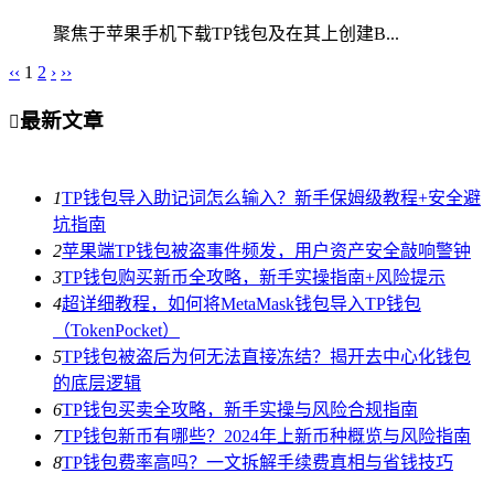
聚焦于苹果手机下载TP钱包及在其上创建B...
‹‹
1
2
›
››
最新文章

1
TP钱包导入助记词怎么输入？新手保姆级教程+安全避
坑指南
2
苹果端TP钱包被盗事件频发，用户资产安全敲响警钟
3
TP钱包购买新币全攻略，新手实操指南+风险提示
4
超详细教程，如何将MetaMask钱包导入TP钱包
（TokenPocket）
5
TP钱包被盗后为何无法直接冻结？揭开去中心化钱包
的底层逻辑
6
TP钱包买卖全攻略，新手实操与风险合规指南
7
TP钱包新币有哪些？2024年上新币种概览与风险指南
8
TP钱包费率高吗？一文拆解手续费真相与省钱技巧