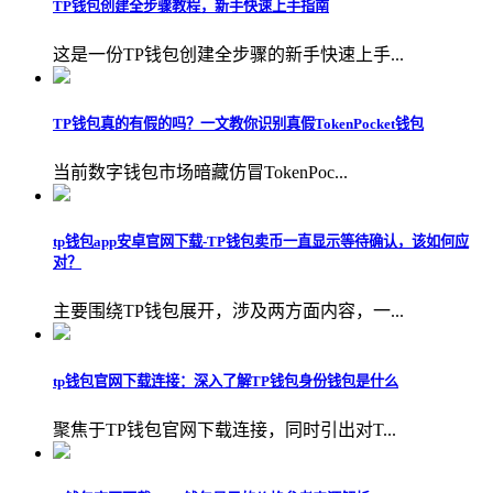
TP钱包创建全步骤教程，新手快速上手指南
这是一份TP钱包创建全步骤的新手快速上手...
TP钱包真的有假的吗？一文教你识别真假TokenPocket钱包
当前数字钱包市场暗藏仿冒TokenPoc...
tp钱包app安卓官网下载-TP钱包卖币一直显示等待确认，该如何应
对？
主要围绕TP钱包展开，涉及两方面内容，一...
tp钱包官网下载连接：深入了解TP钱包身份钱包是什么
聚焦于TP钱包官网下载连接，同时引出对T...