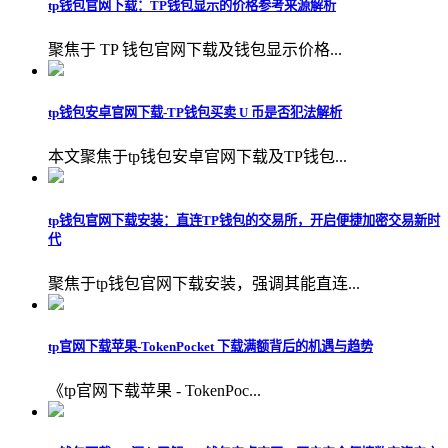
tp钱包官网下载：TP钱包显示的价格参考来源解析
聚焦于 TP 钱包官网下载及钱包显示价格...
tp钱包安卓官网下载-TP钱包买卖 U 币是否犯法解析
本文聚焦于tp钱包安卓官网下载及TP钱包...
tp钱包官网下载安装：直连TP钱包的交易所，开启便捷加密交易新时
代
聚焦于tp钱包官网下载安装，强调其能直连...
tp官网下载苹果-TokenPocket 下载满额背后的机遇与趋势
《tp官网下载苹果 - TokenPoc...