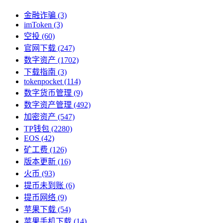
金融诈骗
(3)
imToken
(3)
空投
(60)
官网下载
(247)
数字资产
(1702)
下载指南
(3)
tokenpocket
(114)
数字货币管理
(9)
数字资产管理
(492)
加密资产
(547)
TP钱包
(2280)
EOS
(42)
矿工费
(126)
版本更新
(16)
火币
(93)
提币未到账
(6)
提币网络
(9)
苹果下载
(54)
苹果手机下载
(14)