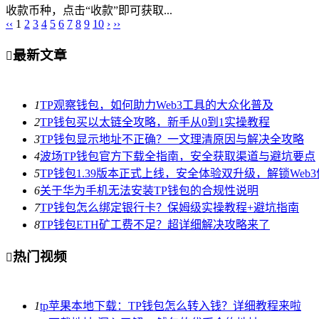
收款币种，点击“收款”即可获取...
‹‹
1
2
3
4
5
6
7
8
9
10
›
››
最新文章

1
TP观察钱包，如何助力Web3工具的大众化普及
2
TP钱包买以太链全攻略，新手从0到1实操教程
3
TP钱包显示地址不正确？一文理清原因与解决全攻略
4
波场TP钱包官方下载全指南，安全获取渠道与避坑要点
5
TP钱包1.39版本正式上线，安全体验双升级，解锁Web
6
关于华为手机无法安装TP钱包的合规性说明
7
TP钱包怎么绑定银行卡？保姆级实操教程+避坑指南
8
TP钱包ETH矿工费不足？超详细解决攻略来了
热门视频

1
tp苹果本地下载：TP钱包怎么转入钱？详细教程来啦