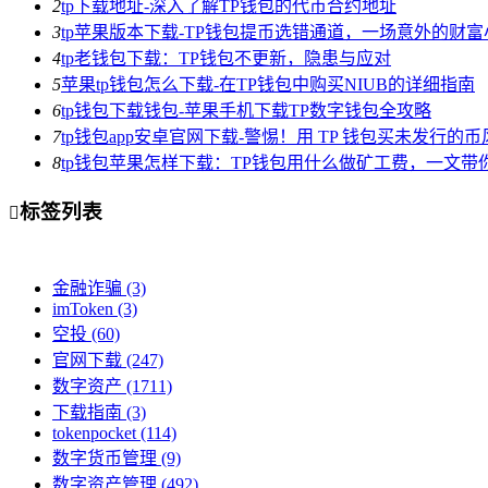
2
tp下载地址-深入了解TP钱包的代币合约地址
3
tp苹果版本下载-TP钱包提币选错通道，一场意外的财
4
tp老钱包下载：TP钱包不更新，隐患与应对
5
苹果tp钱包怎么下载-在TP钱包中购买NIUB的详细指南
6
tp钱包下载钱包-苹果手机下载TP数字钱包全攻略
7
tp钱包app安卓官网下载-警惕！用 TP 钱包买未发行的
8
tp钱包苹果怎样下载：TP钱包用什么做矿工费，一文带
标签列表

金融诈骗
(3)
imToken
(3)
空投
(60)
官网下载
(247)
数字资产
(1711)
下载指南
(3)
tokenpocket
(114)
数字货币管理
(9)
数字资产管理
(492)