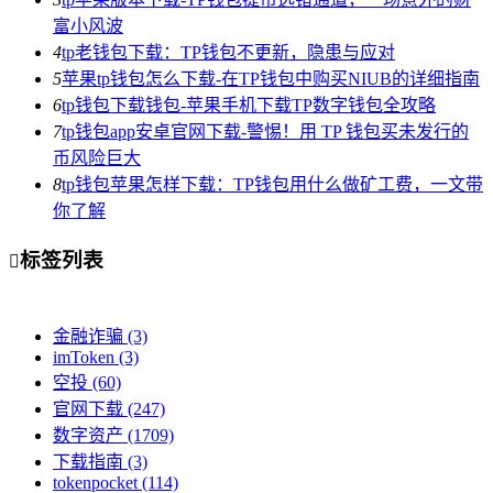
富小风波
4
tp老钱包下载：TP钱包不更新，隐患与应对
5
苹果tp钱包怎么下载-在TP钱包中购买NIUB的详细指南
6
tp钱包下载钱包-苹果手机下载TP数字钱包全攻略
7
tp钱包app安卓官网下载-警惕！用 TP 钱包买未发行的
币风险巨大
8
tp钱包苹果怎样下载：TP钱包用什么做矿工费，一文带
你了解
标签列表

金融诈骗
(3)
imToken
(3)
空投
(60)
官网下载
(247)
数字资产
(1709)
下载指南
(3)
tokenpocket
(114)