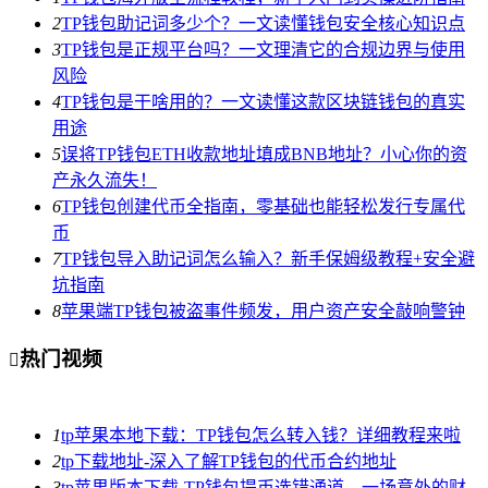
2
TP钱包助记词多少个？一文读懂钱包安全核心知识点
3
TP钱包是正规平台吗？一文理清它的合规边界与使用
风险
4
TP钱包是干啥用的？一文读懂这款区块链钱包的真实
用途
5
误将TP钱包ETH收款地址填成BNB地址？小心你的资
产永久流失！
6
TP钱包创建代币全指南，零基础也能轻松发行专属代
币
7
TP钱包导入助记词怎么输入？新手保姆级教程+安全避
坑指南
8
苹果端TP钱包被盗事件频发，用户资产安全敲响警钟
热门视频

1
tp苹果本地下载：TP钱包怎么转入钱？详细教程来啦
2
tp下载地址-深入了解TP钱包的代币合约地址
3
tp苹果版本下载-TP钱包提币选错通道，一场意外的财