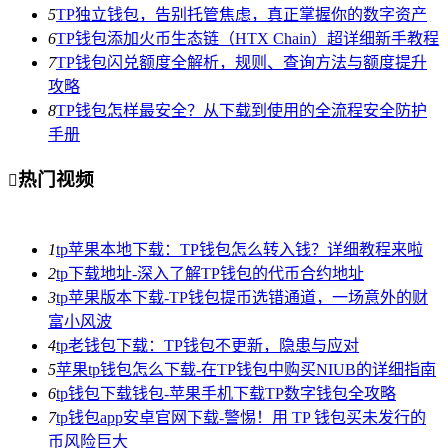
5
TP独立钱包，告别托管焦虑，真正掌握你的数字资产
6
TP钱包添加火币生态链（HTX Chain）超详细新手教程
7
TP钱包闪兑额度全解析，规则、查询方法与额度提升
攻略
8
TP钱包怎样最安全？从下载到使用的全流程安全防护
手册
热门视频

1
tp苹果本地下载：TP钱包怎么转入钱？详细教程来啦
2
tp下载地址-深入了解TP钱包的代币合约地址
3
tp苹果版本下载-TP钱包提币选错通道，一场意外的财
富小风波
4
tp老钱包下载：TP钱包不更新，隐患与应对
5
苹果tp钱包怎么下载-在TP钱包中购买NIUB的详细指南
6
tp钱包下载钱包-苹果手机下载TP数字钱包全攻略
7
tp钱包app安卓官网下载-警惕！用 TP 钱包买未发行的
币风险巨大