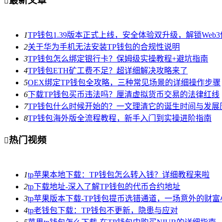
最新文章

1
TP钱包1.39版本正式上线，安全体验双升级，解锁Web
2
关于华为手机无法安装TP钱包的合规性说明
3
TP钱包怎么绑定银行卡？保姆级实操教程+避坑指南
4
TP钱包ETH矿工费不足？超详细解决攻略来了
5
OEX绑定TP钱包全攻略，三种常见场景的详细操作步骤
6
下载TP钱包买币违法吗？厘清虚拟货币交易的法律红线
7
TP钱包什么时候开始的？一文理清它的诞生时间与发展
8
TP钱包海外版全流程教程，新手入门到实操进阶指南
热门视频

1
tp苹果本地下载：TP钱包怎么转入钱？详细教程来啦
2
tp下载地址-深入了解TP钱包的代币合约地址
3
tp苹果版本下载-TP钱包提币选错通道，一场意外的财
4
tp老钱包下载：TP钱包不更新，隐患与应对