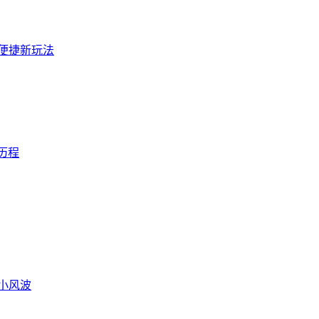
3便捷新玩法
历程
富小风波