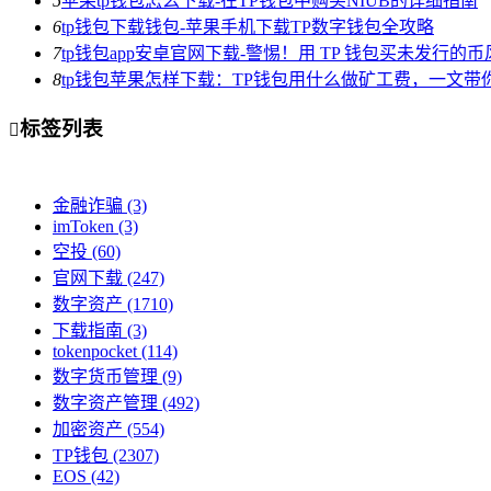
5
苹果tp钱包怎么下载-在TP钱包中购买NIUB的详细指南
6
tp钱包下载钱包-苹果手机下载TP数字钱包全攻略
7
tp钱包app安卓官网下载-警惕！用 TP 钱包买未发行的
8
tp钱包苹果怎样下载：TP钱包用什么做矿工费，一文带
标签列表

金融诈骗
(3)
imToken
(3)
空投
(60)
官网下载
(247)
数字资产
(1710)
下载指南
(3)
tokenpocket
(114)
数字货币管理
(9)
数字资产管理
(492)
加密资产
(554)
TP钱包
(2307)
EOS
(42)