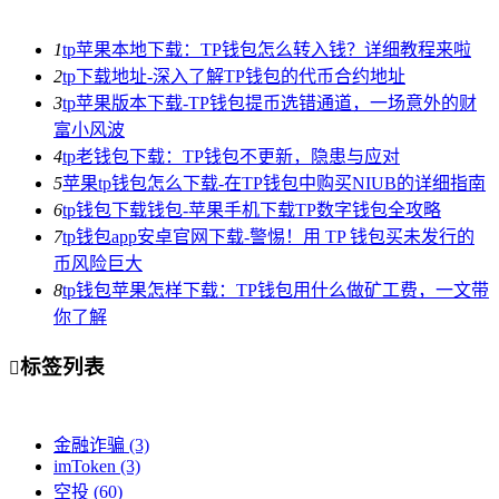
1
tp苹果本地下载：TP钱包怎么转入钱？详细教程来啦
2
tp下载地址-深入了解TP钱包的代币合约地址
3
tp苹果版本下载-TP钱包提币选错通道，一场意外的财
富小风波
4
tp老钱包下载：TP钱包不更新，隐患与应对
5
苹果tp钱包怎么下载-在TP钱包中购买NIUB的详细指南
6
tp钱包下载钱包-苹果手机下载TP数字钱包全攻略
7
tp钱包app安卓官网下载-警惕！用 TP 钱包买未发行的
币风险巨大
8
tp钱包苹果怎样下载：TP钱包用什么做矿工费，一文带
你了解
标签列表

金融诈骗
(3)
imToken
(3)
空投
(60)