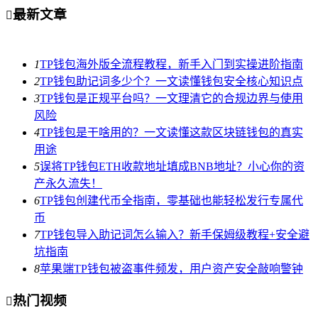
最新文章

1
TP钱包海外版全流程教程，新手入门到实操进阶指南
2
TP钱包助记词多少个？一文读懂钱包安全核心知识点
3
TP钱包是正规平台吗？一文理清它的合规边界与使用
风险
4
TP钱包是干啥用的？一文读懂这款区块链钱包的真实
用途
5
误将TP钱包ETH收款地址填成BNB地址？小心你的资
产永久流失！
6
TP钱包创建代币全指南，零基础也能轻松发行专属代
币
7
TP钱包导入助记词怎么输入？新手保姆级教程+安全避
坑指南
8
苹果端TP钱包被盗事件频发，用户资产安全敲响警钟
热门视频
