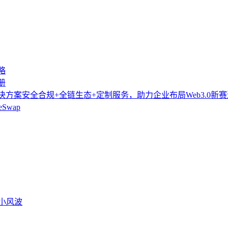
略
册
方案安全合规+全链生态+定制服务，助力企业布局Web3.0新赛
Swap
富小风波