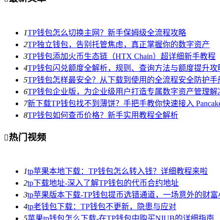
1
TP钱包怎么切换主网？新手保姆级全流程攻略
2
TP独立钱包，告别托管焦虑，真正掌握你的数字资产
3
TP钱包添加火币生态链（HTX Chain）超详细新手教程
4
TP钱包闪兑额度全解析，规则、查询方法与额度提升攻
5
TP钱包怎样最安全？从下载到使用的全流程安全防护手
6
TP钱包企业版，为企业级用户打造专属数字资产管理解决
7
新下载TP钱包找不到薄饼？手把手教你快速接入 Pancake
8
TP钱包如何查币价格？新手实用教程全解析
热门视频

1
tp苹果本地下载：TP钱包怎么转入钱？详细教程来啦
2
tp下载地址-深入了解TP钱包的代币合约地址
3
tp苹果版本下载-TP钱包提币选错通道，一场意外的财
4
tp老钱包下载：TP钱包不更新，隐患与应对
5
苹果tp钱包怎么下载-在TP钱包中购买NIUB的详细指南