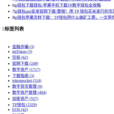
6
tp钱包下载钱包-苹果手机下载TP数字钱包全攻略
7
tp钱包app安卓官网下载-警惕！用 TP 钱包买未发行的
8
tp钱包苹果怎样下载：TP钱包用什么做矿工费，一文带
标签列表

金融诈骗
(3)
imToken
(3)
空投
(62)
官网下载
(249)
数字资产
(1717)
下载指南
(3)
tokenpocket
(114)
数字货币管理
(9)
数字资产管理
(494)
加密资产
(557)
TP钱包
(2329)
EOS
(42)