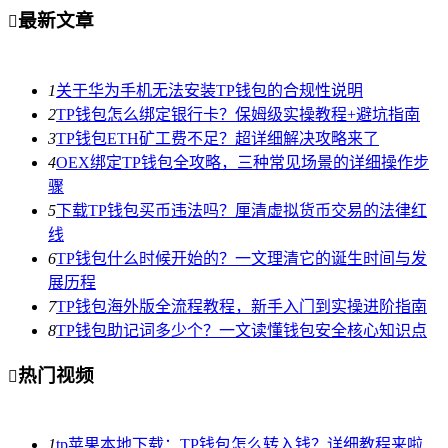
最新文章

1
关于华为手机无法安装TP钱包的合规性说明
2
TP钱包怎么绑定银行卡？保姆级实操教程+避坑指南
3
TP钱包ETH矿工费不足？超详细解决攻略来了
4
OEX绑定TP钱包全攻略，三种常见场景的详细操作步
骤
5
下载TP钱包买币违法吗？厘清虚拟货币交易的法律红
线
6
TP钱包什么时候开始的？一文理清它的诞生时间与发
展历程
7
TP钱包海外版全流程教程，新手入门到实操进阶指南
8
TP钱包助记词多少个？一文读懂钱包安全核心知识点
热门视频

1
tp苹果本地下载：TP钱包怎么转入钱？详细教程来啦