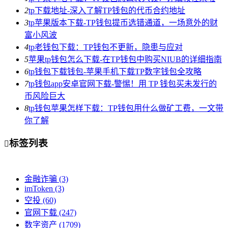
2
tp下载地址-深入了解TP钱包的代币合约地址
3
tp苹果版本下载-TP钱包提币选错通道，一场意外的财
富小风波
4
tp老钱包下载：TP钱包不更新，隐患与应对
5
苹果tp钱包怎么下载-在TP钱包中购买NIUB的详细指南
6
tp钱包下载钱包-苹果手机下载TP数字钱包全攻略
7
tp钱包app安卓官网下载-警惕！用 TP 钱包买未发行的
币风险巨大
8
tp钱包苹果怎样下载：TP钱包用什么做矿工费，一文带
你了解
标签列表

金融诈骗
(3)
imToken
(3)
空投
(60)
官网下载
(247)
数字资产
(1709)